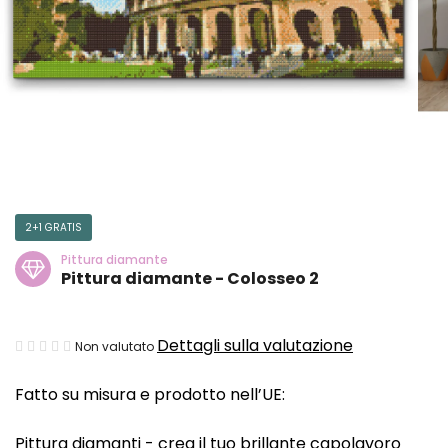
2+1 GRATIS
Pittura diamante
Pittura diamante - Colosseo 2
La
Dettagli sulla valutazione
Non valutato
valutazione
Fatto su misura e prodotto nell’UE:
media
del
Pittura diamanti - crea il tuo brillante capolavoro