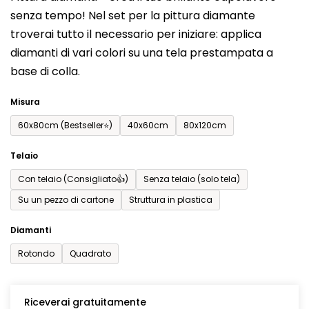
prodotto
senza tempo! Nel set per la pittura diamante
è
troverai tutto il necessario per iniziare: applica
0,0
diamanti di vari colori su una tela prestampata a
su
base di colla.
5
stelle.
Misura
60x80cm (Bestseller⭐)
40x60cm
80x120cm
Telaio
Con telaio (Consigliato👍)
Senza telaio (solo tela)
Su un pezzo di cartone
Struttura in plastica
Diamanti
Rotondo
Quadrato
Riceverai gratuitamente