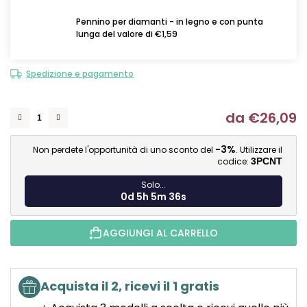
Pennino per diamanti - in legno e con punta
lunga del valore di €1,59
Spedizione e pagamento
da
€26,09
Mi
-3%
Non perdete l'opportunità di uno sconto del
. Utilizzare il
codice:
3PCNT
Solo...
0d 5h 5m 35s
AGGIUNGI AL CARRELLO
Acquista il 2, ricevi il 1 gratis