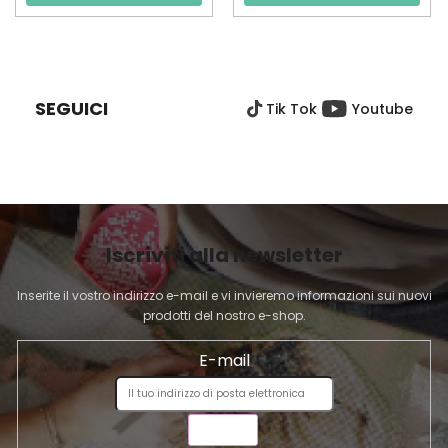
P
I
È
SEGUICI
Tik Tok
Youtube
D
I
P
A
G
I
Iscriviti alla newsletter
N
A
Inserite il vostro indirizzo e-mail e vi invieremo informazioni sui nuovi
prodotti del nostro e-shop.
E-mail
INVIA