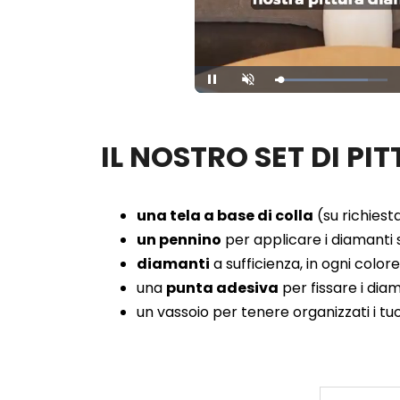
Loaded
:
Unmute
82.58%
IL NOSTRO SET DI P
una tela a base di colla
(su richiesta
un pennino
per applicare i diamanti s
diamanti
a sufficienza, in ogni color
una
punta adesiva
per fissare i dia
un vassoio per tenere organizzati i tu