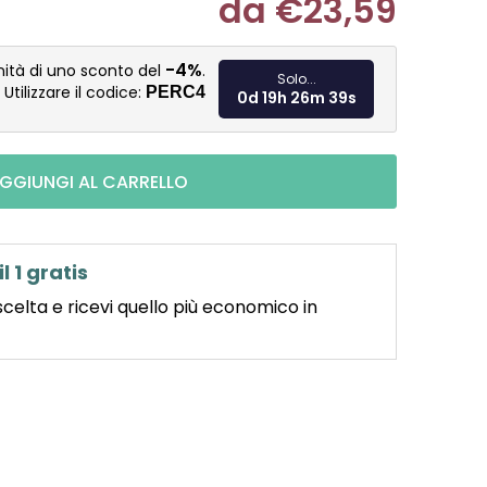
da
€23,59
Misura pre
-4%
nità di uno sconto del
.
Solo...
Utilizzare il codice:
PERC4
0d 19h 26m 37s
GGIUNGI AL CARRELLO
il 1 gratis
scelta e ricevi quello più economico in