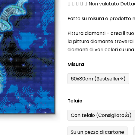
La
Non valutato
Dettag
valutazione
Fatto su misura e prodotto ne
media
del
Pittura diamanti - crea il t
prodotto
la pittura diamante troverai t
è
diamanti di vari colori su un
0,0
su
Misura
5
stelle.
60x80cm (Bestseller⭐)
Telaio
Con telaio (Consigliato👍)
Su un pezzo di cartone