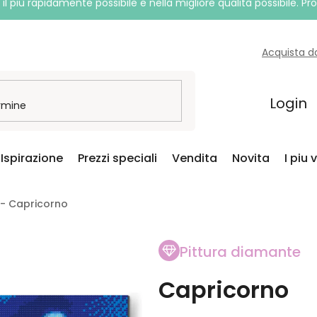
l più rapidamente possibile e nella migliore qualità possibile. P
Acquista d
Login
Ispirazione
Prezzi speciali
Vendita
Novita
I piu 
 - Capricorno
Pittura diamante
Capricorno