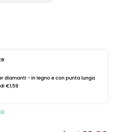
te
r diamanti - in legno e con punta lunga
 di €1,59
to