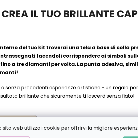
 CREA IL TUO BRILLANTE C
’interno del tuo kit troverai una tela a base di colla 
rassegnati facendoli corrispondere ai simboli sulla t
fino a tre diamanti per volta. La punta adesiva, simil
iamanti!
 o senza precedenti esperienze artistiche - un regalo perf
risultato brillante che sicuramente ti lascerà senza fiato!
sito web utilizza i cookie per offrirvi la migliore esperienz