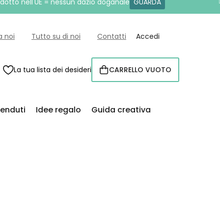
rodotto nell'UE = nessun dazio doganale
GUARDA
a noi
Tutto su di noi
Contatti
Accedi
La tua lista dei desideri
CARRELLO VUOTO
CARRELLO
venduti
Idee regalo
Guida creativa