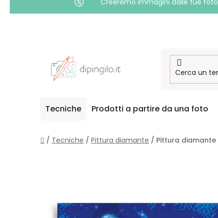
Creeremo immagini dalle tue foto i
Passa
al
contenuto
Tecniche
Prodotti a partire da una foto
Casa
/
Tecniche
/
Pittura diamante
/
Pittura diamante