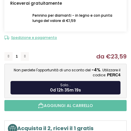
Riceverai gratuitamente
Pennino per diamanti - in legno e con punta
lunga del valore di €1,59
Spedizione e pagamento
da
€23,59
Mi
-4%
Non perdete l'opportunità di uno sconto del
. Utilizzare il
codice:
PERC4
Solo...
0d 12h 35m 18s
AGGIUNGI AL CARRELLO
Acquista il 2, ricevi il 1 gratis