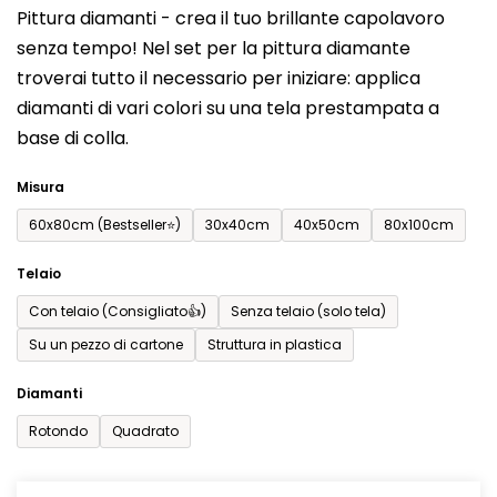
Pittura diamanti - crea il tuo brillante capolavoro
prodotto
senza tempo! Nel set per la pittura diamante
è
troverai tutto il necessario per iniziare: applica
0,0
diamanti di vari colori su una tela prestampata a
su
base di colla.
5
stelle.
Misura
60x80cm (Bestseller⭐)
30x40cm
40x50cm
80x100cm
Telaio
Con telaio (Consigliato👍)
Senza telaio (solo tela)
Su un pezzo di cartone
Struttura in plastica
Diamanti
Rotondo
Quadrato