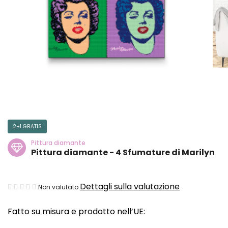
2+1 GRATIS
Pittura diamante
Pittura diamante - 4 Sfumature di Marilyn
La
Dettagli sulla valutazione
Non valutato
valutazione
Fatto su misura e prodotto nell’UE:
media
del