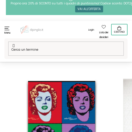
Passa
Proprio ora 20% di SCONTO su tutti i quadri di puntinismo! Codice sconto: DOT2
VAI ALL'OFFERTA
al
contenuto
Login
CESTINO
Lista dei
Menu
desideri
Casa
/
Tecniche
/
Pittura diamante
/
Pittura diamante - 4
Sfumature di Marilyn