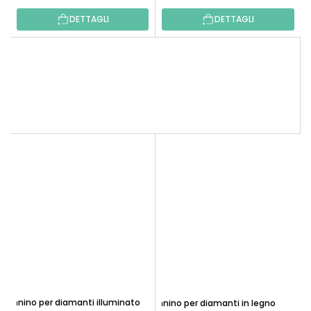
valutazione
DETTAGLI
DETTAGLI
media
del
prodotto
è
5,0
su
5
stelle.
Pennino per diamanti illuminato
Pennino per diamanti in legno