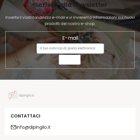
l
Iscriviti alla newsletter
N
e
A
n
Inserite il vostro indirizzo e-mail e vi invieremo informazioni sui nuovi
c
prodotti del nostro e-shop.
o
E-mail
INVIA
CONTATTACI
info@dipingilo.it