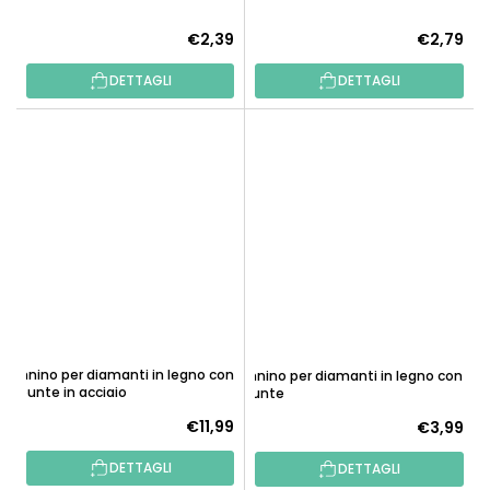
La
€2,39
€2,79
valutazione
DETTAGLI
DETTAGLI
media
del
prodotto
è
5,0
su
5
stelle.
Pennino per diamanti in legno con
Pennino per diamanti in legno con
13 punte in acciaio
2 punte
€11,99
€3,99
DETTAGLI
DETTAGLI