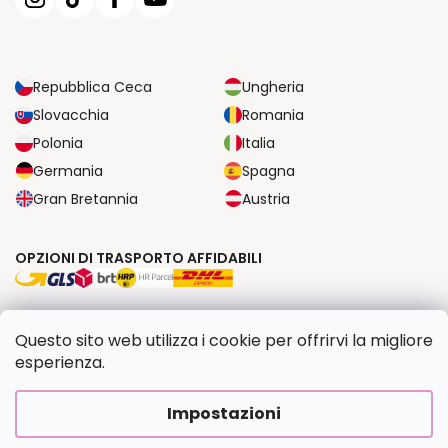
Repubblica Ceca
Ungheria
Slovacchia
Romania
Polonia
Italia
Germania
Spagna
Gran Bretannia
Austria
OPZIONI DI TRASPORTO AFFIDABILI
OPZIONI DI PAGAMENTO SICURE
Questo sito web utilizza i cookie per offrirvi la migliore
esperienza.
Copyright 2026
Dipingilo.it
. Tutti i diritti riservati.
Impostazioni
Creato da Shoptet Premium
|
Upravilo
FV STUDIO