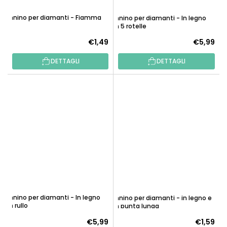
Pennino per diamanti - Fiamma
Pennino per diamanti - In legno
con 5 rotelle
€1,49
€5,99
DETTAGLI
DETTAGLI
Pennino per diamanti - In legno
Pennino per diamanti - in legno e
con rullo
con punta lunga
La
€5,99
€1,59