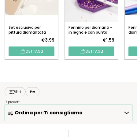
Set esclusivo per
Pennino per diamanti -
Penn
pittura diamantata
in legno e con punta
diam
lunga
(St
€3,99
€1,59
DETTAGLI
DETTAGLI
Filtri
Pre
17 prodotti
O
Ordina per:
Ti consigliamo
R
D
I
E