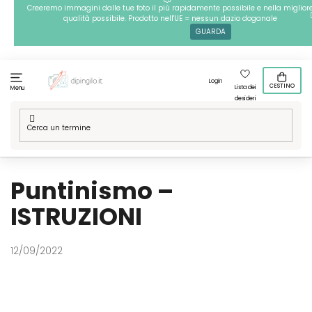
Passa
Creeremo immagini dalle tue foto il più rapidamente possibile e nella miglior
qualità possibile. Prodotto nell'UE = nessun dazio doganale
al
GUARDA
contenuto
Login
CESTINO
Lista dei
Menu
desideri
Casa
/
Istruzioni
/
Puntinismo – ISTRUZIONI
Puntinismo –
ISTRUZIONI
12/09/2022