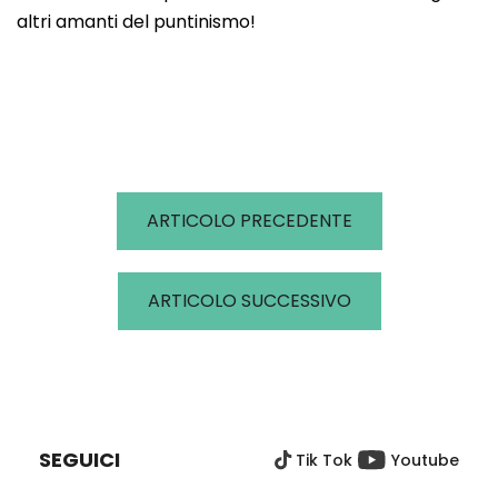
altri amanti del puntinismo!
ARTICOLO PRECEDENTE
ARTICOLO SUCCESSIVO
P
I
È
SEGUICI
Tik Tok
Youtube
D
I