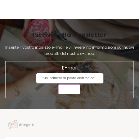
P
A
G
I
Iscriviti alla newsletter
N
A
Inserite il vostro indirizzo e-mail e vi invieremo informazioni sui nuovi
prodotti del nostro e-shop.
E-mail
INVIA