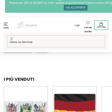
Passa
Proprio ora 20% di SCONTO su tutti i quadri di puntinismo! Codice sconto: DOT2
VAI ALL'OFFERTA
al
contenuto
Login
CESTINO
Lista dei
Menu
desideri
Casa
/
Tecniche
/
Dipingere con i numeri
/
Le nostre grafiche
/
Posti nel mondo
/
Europa
/
Germania
I PIÙ VENDUTI