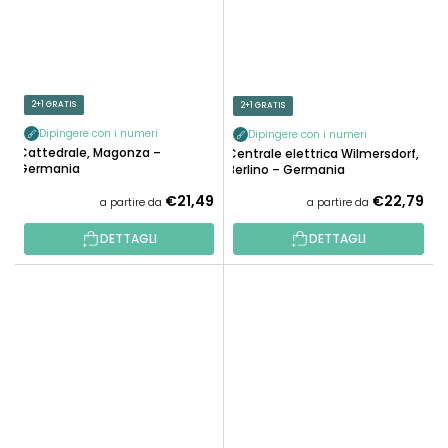
2+1 GRATIS
2+1 GRATIS
Dipingere con i numeri
Dipingere con i numeri
Cattedrale, Magonza –
Centrale elettrica Wilmersdorf,
Germania
Berlino – Germania
€21,49
€22,79
a partire da
a partire da
DETTAGLI
DETTAGLI