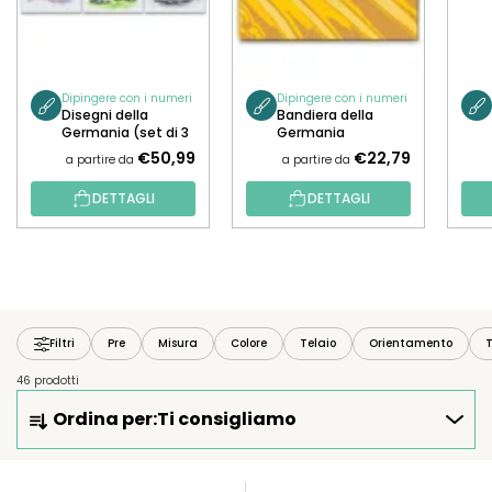
Dipingere con i numeri
Dipingere con i numeri
Disegni della
Bandiera della
Germania (set di 3
Germania
tele)
€50,99
€22,79
a partire da
a partire da
DETTAGLI
DETTAGLI
Filtri
Pre
Misura
Colore
Telaio
Orientamento
T
46 prodotti
O
Ordina per:
Ti consigliamo
R
D
I