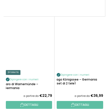
2+1 GRATIS
Dipingere con i numeri
Lago Königssee – Germania
Dipingere con i numeri
(set di 2 tele)
Faro di Warnemünde –
Germania
€22,79
€36,99
a partire da
a partire da
DETTAGLI
DETTAGLI