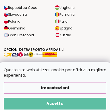
Repubblica Ceca
Ungheria
Slovacchia
Romania
Polonia
Italia
Germania
Spagna
Gran Bretannia
Austria
OPZIONI DI TRASPORTO AFFIDABILI
OPZIONI DI PAGAMENTO SICURE
Questo sito web utilizza i cookie per offrirvi la migliore
esperienza.
Copyright 2026
Dipingilo.it
. Tutti i diritti riservati.
Impostazioni
Creato da Shoptet Premium
|
Upravilo
FV STUDIO
Accetta