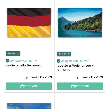
E
N
L
A
E
M
N
E
C
N
O
T
D
O
E
P
I
R
P
2+1 GRATIS
2+1 GRATIS
O
R
D
Dipingere con i numeri
Dipingere con i numeri
O
Bandiera della Germania
Casetta al Walchensee –
O
D
Germania
T
O
€22,79
€22,79
a partire da
a partire da
T
T
I
DETTAGLI
DETTAGLI
T
I