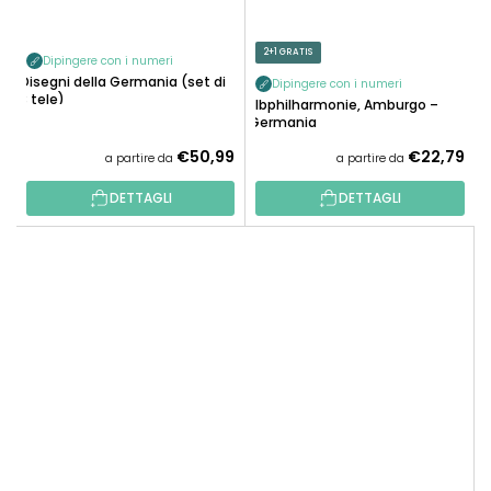
2+1 GRATIS
Dipingere con i numeri
Disegni della Germania (set di
Dipingere con i numeri
3 tele)
Elbphilharmonie, Amburgo –
Germania
€50,99
€22,79
a partire da
a partire da
DETTAGLI
DETTAGLI