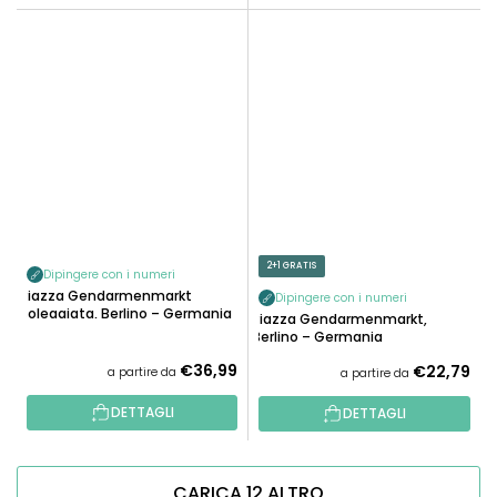
2+1 GRATIS
Dipingere con i numeri
Piazza Gendarmenmarkt
Dipingere con i numeri
soleggiata, Berlino – Germania
Piazza Gendarmenmarkt,
(set di 2 tele)
Berlino – Germania
€36,99
€22,79
a partire da
a partire da
DETTAGLI
DETTAGLI
CARICA 12 ALTRO