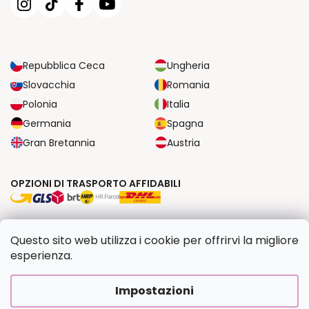
Repubblica Ceca
Ungheria
Slovacchia
Romania
Polonia
Italia
Germania
Spagna
Gran Bretannia
Austria
OPZIONI DI TRASPORTO AFFIDABILI
OPZIONI DI PAGAMENTO SICURE
Questo sito web utilizza i cookie per offrirvi la migliore
esperienza.
Copyright 2026
Dipingilo.it
. Tutti i diritti riservati.
Impostazioni
Creato da Shoptet Premium
|
Upravilo
FV STUDIO