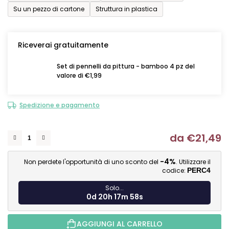
Su un pezzo di cartone
Struttura in plastica
Riceverai gratuitamente
Set di pennelli da pittura - bamboo 4 pz del
valore di €1,99
Spedizione e pagamento
da
€21,49
Mi
-4%
Non perdete l'opportunità di uno sconto del
. Utilizzare il
codice:
PERC4
Solo...
0d 20h 17m 57s
AGGIUNGI AL CARRELLO