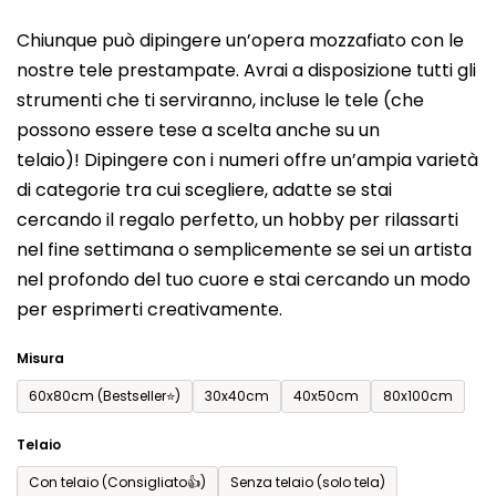
del
Chiunque può dipingere un’opera mozzafiato con le
prodotto
nostre tele prestampate. Avrai a disposizione tutti gli
è
strumenti che ti serviranno, incluse le tele (che
0,0
possono essere tese a scelta anche su un
su
telaio)! Dipingere con i numeri offre un’ampia varietà
5
di categorie tra cui scegliere, adatte se stai
stelle.
cercando il regalo perfetto, un hobby per rilassarti
nel fine settimana o semplicemente se sei un artista
nel profondo del tuo cuore e stai cercando un modo
per esprimerti creativamente.
Misura
60x80cm (Bestseller⭐)
30x40cm
40x50cm
80x100cm
Telaio
Con telaio (Consigliato👍)
Senza telaio (solo tela)