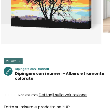
2+1 GRATIS
Dipingere con i numeri
Dipingere con i numeri – Albero e tramonto
colorato
La
Dettagli sulla valutazione
Non valutato
valutazione
Fatto su misura e prodotto nell’UE:
media