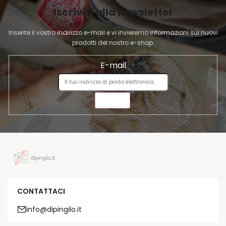
I
Iscriviti alla newsletter
N
A
Inserite il vostro indirizzo e-mail e vi invieremo informazioni sui nuovi
prodotti del nostro e-shop.
E-mail
INVIA
CONTATTACI
info@dipingilo.it