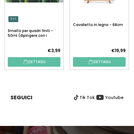
3 + 1
Cavalletto in legno - 68cm
Smalto per quadri finiti -
50ml (dipingere con i
numeri)
€3,99
€19,99
DETTAGLI
DETTAGLI
P
I
È
SEGUICI
Tik Tok
Youtube
D
I
P
A
G