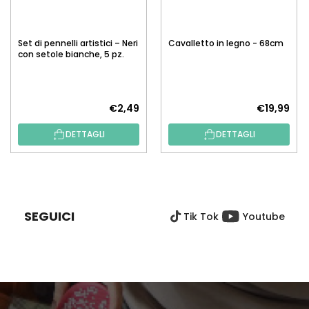
Set di pennelli artistici – Neri
Cavalletto in legno - 68cm
con setole bianche, 5 pz.
€2,49
€19,99
DETTAGLI
DETTAGLI
P
I
È
SEGUICI
Tik Tok
Youtube
D
I
P
A
G
I