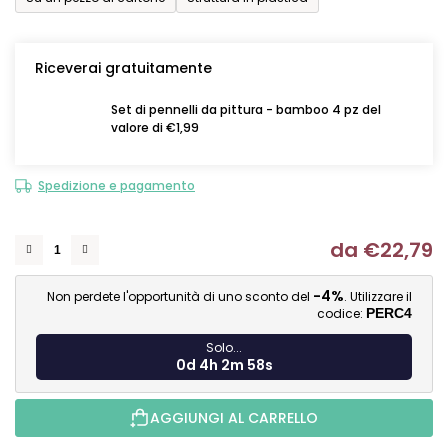
Riceverai gratuitamente
Set di pennelli da pittura - bamboo 4 pz del
valore di €1,99
Spedizione e pagamento
da
€22,79
Mi
-4%
Non perdete l'opportunità di uno sconto del
. Utilizzare il
codice:
PERC4
Solo...
0d 4h 2m 57s
AGGIUNGI AL CARRELLO