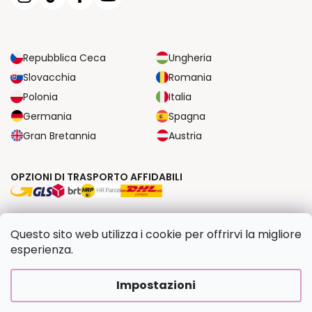
Repubblica Ceca
Ungheria
Slovacchia
Romania
Polonia
Italia
Germania
Spagna
Gran Bretannia
Austria
OPZIONI DI TRASPORTO AFFIDABILI
OPZIONI DI PAGAMENTO SICURE
Questo sito web utilizza i cookie per offrirvi la migliore
esperienza.
Copyright 2026
Dipingilo.it
. Tutti i diritti riservati.
Impostazioni
Creato da Shoptet Premium
|
Upravilo
FV STUDIO