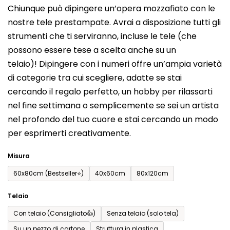
Chiunque può dipingere un’opera mozzafiato con le
prodotto
nostre tele prestampate. Avrai a disposizione tutti gli
è
strumenti che ti serviranno, incluse le tele (che
0,0
possono essere tese a scelta anche su un
su
telaio)! Dipingere con i numeri offre un’ampia varietà
5
di categorie tra cui scegliere, adatte se stai
stelle.
cercando il regalo perfetto, un hobby per rilassarti
nel fine settimana o semplicemente se sei un artista
nel profondo del tuo cuore e stai cercando un modo
per esprimerti creativamente.
Misura
60x80cm (Bestseller⭐)
40x60cm
80x120cm
Telaio
Con telaio (Consigliato👍)
Senza telaio (solo tela)
Su un pezzo di cartone
Struttura in plastica