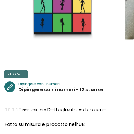
2+1 GRATIS
Dipingere con i numeri
Dipingere con i numeri - 12 stanze
La
Dettagli sulla valutazione
Non valutato
valutazione
Fatto su misura e prodotto nell’UE:
media
del