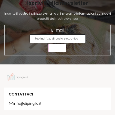
Iscriviti alla newsletter
N
A
Inserite il vostro indirizzo e-mail e vi invieremo informazioni sui nuovi
prodotti del nostro e-shop.
E-mail
INVIA
CONTATTACI
info@dipingilo.it