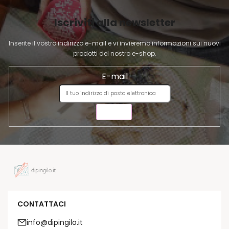
I
Iscriviti alla newsletter
N
A
Inserite il vostro indirizzo e-mail e vi invieremo informazioni sui nuovi
prodotti del nostro e-shop.
E-mail
INVIA
CONTATTACI
info@dipingilo.it