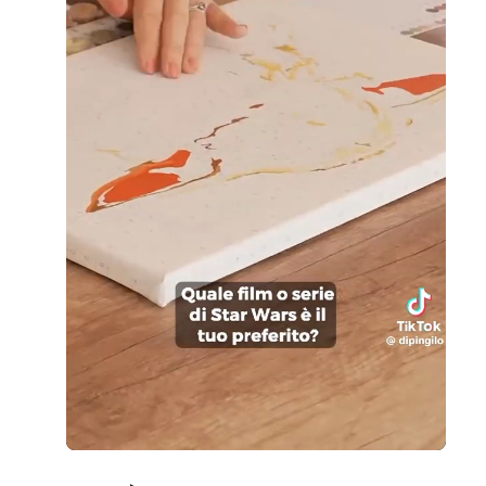
Loaded
:
Unmute
96.17%