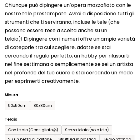
Chiunque può dipingere un’opera mozzafiato con le
prodotto
nostre tele prestampate. Avrai a disposizione tutti gli
è
strumenti che ti serviranno, incluse le tele (che
0,0
possono essere tese a scelta anche su un
su
telaio)! Dipingere con i numeri offre un’ampia varietà
5
di categorie tra cui scegliere, adatte se stai
stelle.
cercando il regalo perfetto, un hobby per rilassarti
nel fine settimana o semplicemente se sei un artista
nel profondo del tuo cuore e stai cercando un modo
per esprimerti creativamente.
Misura
50x50cm
80x80cm
Telaio
Con telaio (Consigliato👍)
Senza telaio (solo tela)
Su un pezzo di cartone
Struttura in plastica
Telaio rotondo