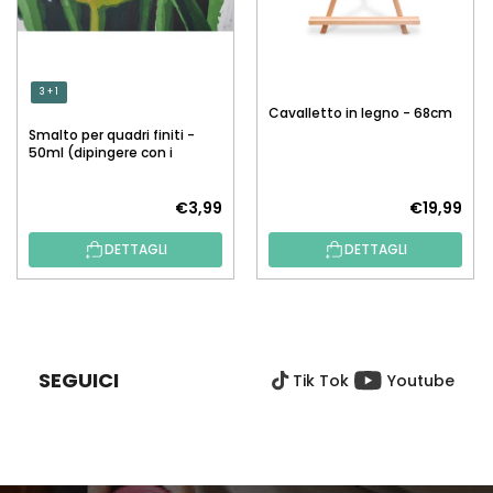
3 + 1
Cavalletto in legno - 68cm
Smalto per quadri finiti -
50ml (dipingere con i
numeri)
€3,99
€19,99
DETTAGLI
DETTAGLI
P
I
È
SEGUICI
Tik Tok
Youtube
D
I
P
A
G