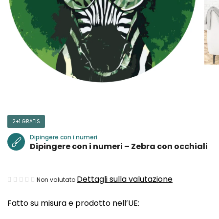
2+1 GRATIS
Dipingere con i numeri
Dipingere con i numeri – Zebra con occhiali
La
Dettagli sulla valutazione
Non valutato
valutazione
Fatto su misura e prodotto nell’UE:
media
del