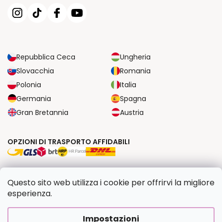
Repubblica Ceca
Ungheria
Slovacchia
Romania
Polonia
Italia
Germania
Spagna
Gran Bretannia
Austria
OPZIONI DI TRASPORTO AFFIDABILI
OPZIONI DI PAGAMENTO SICURE
Questo sito web utilizza i cookie per offrirvi la migliore
esperienza.
Copyright 2026
Dipingilo.it
. Tutti i diritti riservati.
Impostazioni