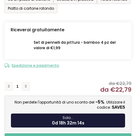
Piatto di cartone rotondo
Riceverai gratuitamente
Set di pennelli da pittura - bamboo 4 pz del
valore di €1,99
Spedizione e pagamento
da €22,79
da
€22,79
Mi
-5%
Non perdete l'opportunità di uno sconto del
. Utilizzare il
codice:
SAVE5
Solo...
0d 18h 32m 13s