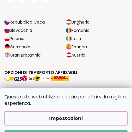
Repubblica Ceca
Ungheria
Slovacchia
Romania
Polonia
Italia
Germania
Spagna
Gran Bretannia
Austria
OPZIONI DI TRASPORTO AFFIDABILI
OPZIONI DI PAGAMENTO SICURE
Questo sito web utilizza i cookie per offrirvi la migliore
esperienza.
Copyright 2026
Dipingilo.it
. Tutti i diritti riservati.
Impostazioni
Creato da Shoptet Premium
|
Upravilo
FV STUDIO