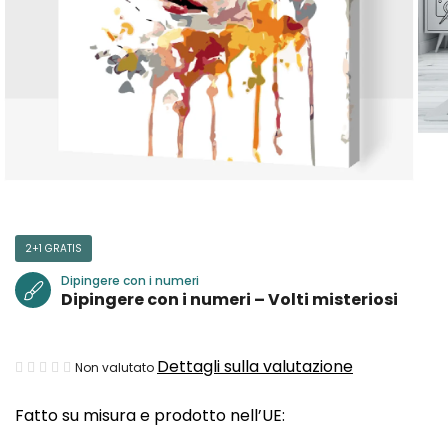
2+1 GRATIS
Dipingere con i numeri
Dipingere con i numeri – Volti misteriosi
La
Dettagli sulla valutazione
Non valutato
valutazione
Fatto su misura e prodotto nell’UE:
media
del