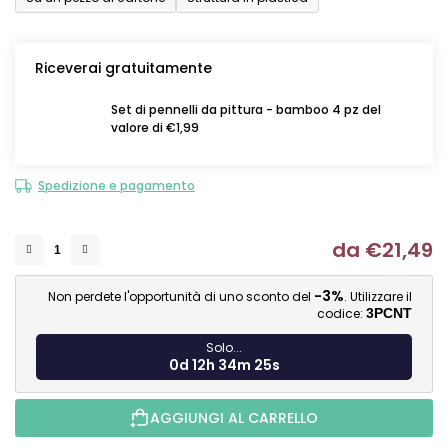
Riceverai gratuitamente
Set di pennelli da pittura - bamboo 4 pz del
valore di €1,99
Spedizione e pagamento
da
€21,49
Mi
-3%
Non perdete l'opportunità di uno sconto del
. Utilizzare il
codice:
3PCNT
Solo...
0d 12h 34m 25s
AGGIUNGI AL CARRELLO