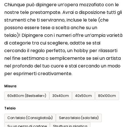
Chiunque può dipingere un’opera mozzafiato con le
prodotto
nostre tele prestampate. Avrai a disposizione tutti gli
è
strumenti che ti serviranno, incluse le tele (che
0,0
possono essere tese a scelta anche su un
su
telaio)! Dipingere con i numeri offre un’ampia varietà
5
di categorie tra cui scegliere, adatte se stai
stelle.
cercando il regalo perfetto, un hobby per rilassarti
nel fine settimana o semplicemente se sei un artista
nel profondo del tuo cuore e stai cercando un modo
per esprimerti creativamente.
Misura
60x80cm (Bestseller⭐)
30x40cm
40x50cm
80x100cm
Telaio
Con telaio (Consigliato👍)
Senza telaio (solo tela)
Su un pezzo di cartone
Struttura in plastica