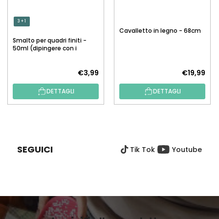
3 + 1
Cavalletto in legno - 68cm
Smalto per quadri finiti -
50ml (dipingere con i
numeri)
€3,99
€19,99
DETTAGLI
DETTAGLI
P
I
È
SEGUICI
Tik Tok
Youtube
D
I
P
A
G
I