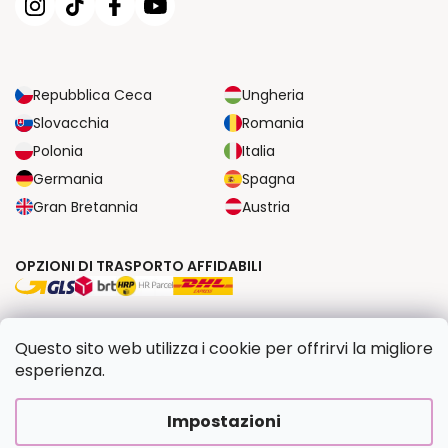
Repubblica Ceca
Ungheria
Slovacchia
Romania
Polonia
Italia
Germania
Spagna
Gran Bretannia
Austria
OPZIONI DI TRASPORTO AFFIDABILI
OPZIONI DI PAGAMENTO SICURE
Questo sito web utilizza i cookie per offrirvi la migliore
esperienza.
Copyright 2026
Dipingilo.it
. Tutti i diritti riservati.
Impostazioni
Creato da Shoptet Premium
|
Upravilo
FV STUDIO