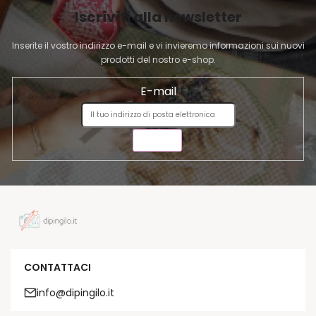
I
Iscriviti alla newsletter
N
A
Inserite il vostro indirizzo e-mail e vi invieremo informazioni sui nuovi
prodotti del nostro e-shop.
E-mail
INVIA
CONTATTACI
info@dipingilo.it