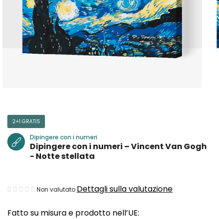
2+1 GRATIS
Dipingere con i numeri
Dipingere con i numeri – Vincent Van Gogh
- Notte stellata
La
Dettagli sulla valutazione
Non valutato
valutazione
Fatto su misura e prodotto nell’UE:
media