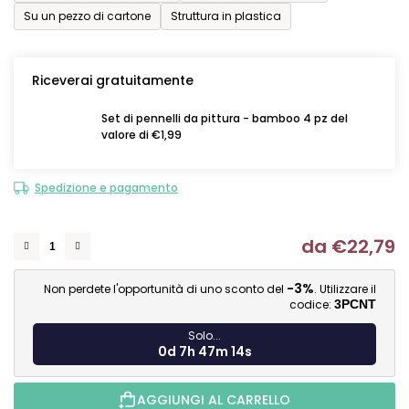
Su un pezzo di cartone
Struttura in plastica
Riceverai gratuitamente
Set di pennelli da pittura - bamboo 4 pz del
valore di €1,99
Spedizione e pagamento
da
€22,79
Mi
-3%
Non perdete l'opportunità di uno sconto del
. Utilizzare il
codice:
3PCNT
Solo...
0d 7h 47m 14s
AGGIUNGI AL CARRELLO