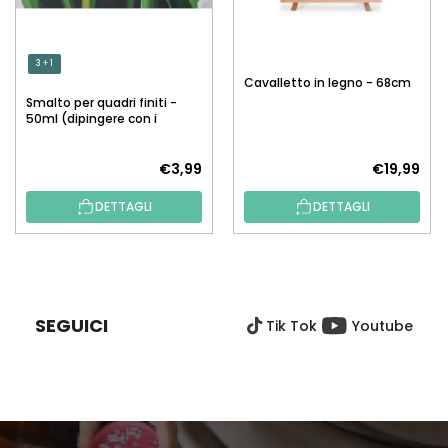
3 + 1
Cavalletto in legno - 68cm
Smalto per quadri finiti -
50ml (dipingere con i
numeri)
€3,99
€19,99
DETTAGLI
DETTAGLI
P
I
È
SEGUICI
Tik Tok
Youtube
D
I
P
A
G