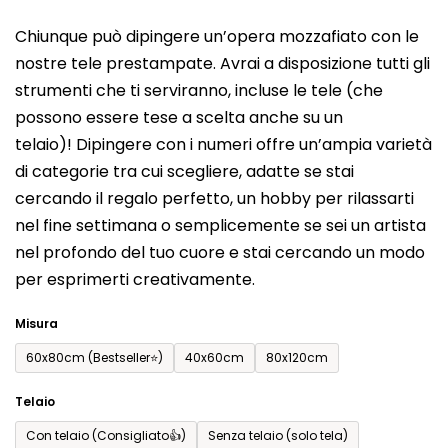
del
Chiunque può dipingere un’opera mozzafiato con le
prodotto
nostre tele prestampate. Avrai a disposizione tutti gli
è
strumenti che ti serviranno, incluse le tele (che
0,0
possono essere tese a scelta anche su un
su
telaio)! Dipingere con i numeri offre un’ampia varietà
5
di categorie tra cui scegliere, adatte se stai
stelle.
cercando il regalo perfetto, un hobby per rilassarti
nel fine settimana o semplicemente se sei un artista
nel profondo del tuo cuore e stai cercando un modo
per esprimerti creativamente.
Misura
60x80cm (Bestseller⭐)
40x60cm
80x120cm
Telaio
Con telaio (Consigliato👍)
Senza telaio (solo tela)