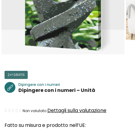
2+1 GRATIS
Dipingere con i numeri
Dipingere con i numeri – Unità
La
Dettagli sulla valutazione
Non valutato
valutazione
Fatto su misura e prodotto nell’UE:
media
del