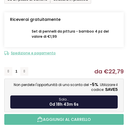
Riceverai gratuitamente
Set di pennelli da pittura - bamboo 4 pz del
valore di €1,99
Spedizione e pagamento
da
€22,79
Mi
-5%
Non perdete l'opportunità di uno sconto del
. Utilizzare il
codice:
SAVE5
Solo...
0d 18h 43m 5s
AGGIUNGI AL CARRELLO