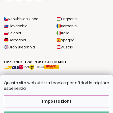
Repubblica Ceca
Ungheria
Slovacchia
Romania
Polonia
Italia
Germania
Spagna
Gran Bretannia
Austria
OPZIONI DI TRASPORTO AFFIDABILI
OPZIONI DI PAGAMENTO SICURE
Questo sito web utilizza i cookie per offrirvi la migliore
esperienza.
Copyright 2026
Dipingilo.it
. Tutti i diritti riservati.
Impostazioni
Creato da Shoptet Premium
|
Upravilo
FV STUDIO