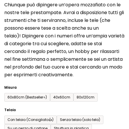
Chiunque può dipingere un’opera mozzafiato con le
prodotto
nostre tele prestampate. Avrai a disposizione tutti gli
è
strumenti che ti serviranno, incluse le tele (che
0,0
possono essere tese a scelta anche su un
su
telaio)! Dipingere con i numeri offre un’ampia varietà
5
di categorie tra cui scegliere, adatte se stai
stelle.
cercando il regalo perfetto, un hobby per rilassarti
nel fine settimana o semplicemente se sei un artista
nel profondo del tuo cuore e stai cercando un modo
per esprimerti creativamente.
Misura
60x80cm (Bestseller⭐)
40x60cm
80x120cm
Telaio
Con telaio (Consigliato👍)
Senza telaio (solo tela)
Su un pezzo di cartone
Struttura in plastica