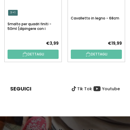
3 + 1
Cavalletto in legno - 68cm
Smalto per quadri finiti -
50ml (dipingere con i
numeri)
€3,99
€19,99
DETTAGLI
DETTAGLI
P
I
È
SEGUICI
Tik Tok
Youtube
D
I
P
A
G
I