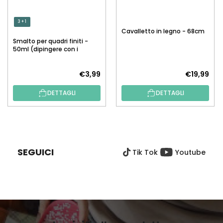
3 + 1
Cavalletto in legno - 68cm
Smalto per quadri finiti -
50ml (dipingere con i
numeri)
€3,99
€19,99
DETTAGLI
DETTAGLI
P
I
È
SEGUICI
Tik Tok
Youtube
D
I
P
A
G
I