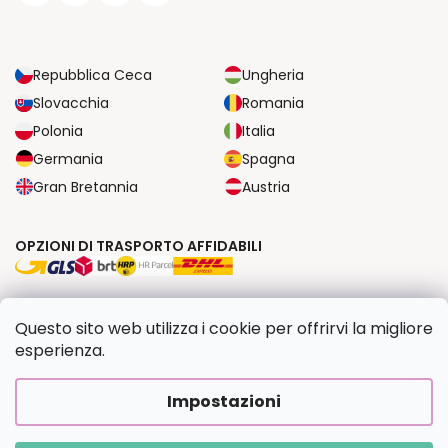
Repubblica Ceca
Ungheria
Slovacchia
Romania
Polonia
Italia
Germania
Spagna
Gran Bretannia
Austria
OPZIONI DI TRASPORTO AFFIDABILI
OPZIONI DI PAGAMENTO SICURE
Questo sito web utilizza i cookie per offrirvi la migliore
esperienza.
Copyright 2026
Dipingilo.it
. Tutti i diritti riservati.
Impostazioni
Creato da Shoptet Premium
|
Upravilo
FV STUDIO