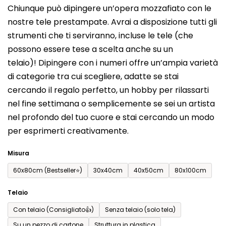
Chiunque può dipingere un’opera mozzafiato con le
prodotto
nostre tele prestampate. Avrai a disposizione tutti gli
è
strumenti che ti serviranno, incluse le tele (che
0,0
possono essere tese a scelta anche su un
su
telaio)! Dipingere con i numeri offre un’ampia varietà
5
di categorie tra cui scegliere, adatte se stai
stelle.
cercando il regalo perfetto, un hobby per rilassarti
nel fine settimana o semplicemente se sei un artista
nel profondo del tuo cuore e stai cercando un modo
per esprimerti creativamente.
Misura
60x80cm (Bestseller⭐)
30x40cm
40x50cm
80x100cm
Telaio
Con telaio (Consigliato👍)
Senza telaio (solo tela)
Su un pezzo di cartone
Struttura in plastica