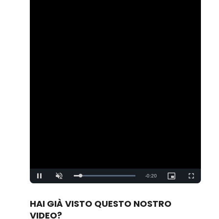
Remaining
-
0:19
Loaded
:
Pause
Unmute
Picture-
Fullscreen
100.00%
in-
Picture
Time
HAI GIÀ VISTO QUESTO NOSTRO
VIDEO?