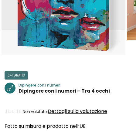
2+1 GRATIS
Dipingere con i numeri
Dipingere con i numeri – Tra 4 occhi
La
Dettagli sulla valutazione
Non valutato
valutazione
Fatto su misura e prodotto nell’UE:
media
del