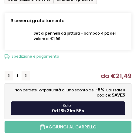
Riceverai gratuitamente
Set di pennelli da pittura - bamboo 4 pz del
valore di €1,99
Spedizione e pagamento
da
€21,49
Mi
-5%
Non perdete l'opportunità di uno sconto del
. Utilizzare il
codice:
SAVE5
Solo...
0d 18h 31m 54s
AGGIUNGI AL CARRELLO