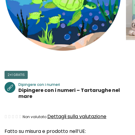
2+1 GRATIS
Dipingere con i numeri
Dipingere con i numeri – Tartarughe nel
mare
La
Dettagli sulla valutazione
Non valutato
valutazione
Fatto su misura e prodotto nell’UE:
media