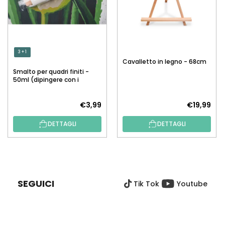
3 + 1
Cavalletto in legno - 68cm
Smalto per quadri finiti -
50ml (dipingere con i
numeri)
€3,99
€19,99
DETTAGLI
DETTAGLI
P
I
È
SEGUICI
Tik Tok
Youtube
D
I
P
A