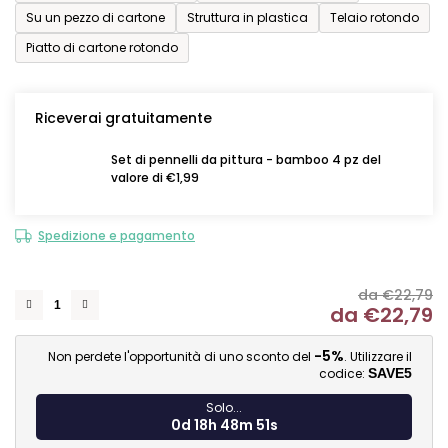
Su un pezzo di cartone
Struttura in plastica
Telaio rotondo
Piatto di cartone rotondo
Riceverai gratuitamente
Set di pennelli da pittura - bamboo 4 pz del
valore di €1,99
Spedizione e pagamento
da €22,79
da
€22,79
Mi
-5%
Non perdete l'opportunità di uno sconto del
. Utilizzare il
codice:
SAVE5
Solo...
0d 18h 48m 51s