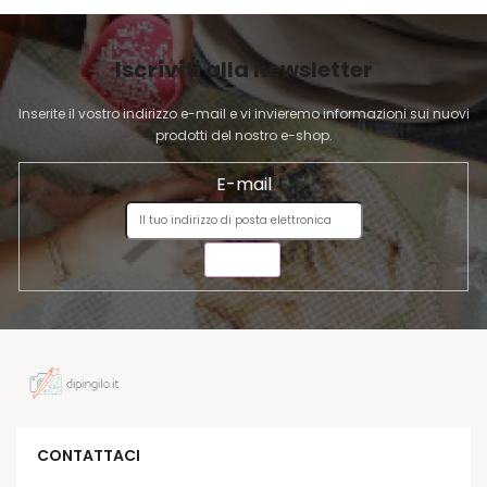
G
I
Iscriviti alla newsletter
N
A
Inserite il vostro indirizzo e-mail e vi invieremo informazioni sui nuovi
prodotti del nostro e-shop.
E-mail
INVIA
CONTATTACI