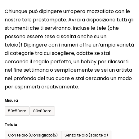
del
Chiunque può dipingere un’opera mozzafiato con le
prodotto
nostre tele prestampate. Avrai a disposizione tutti gli
è
strumenti che ti serviranno, incluse le tele (che
0,0
possono essere tese a scelta anche su un
su
telaio)! Dipingere con i numeri offre un’ampia varietà
5
di categorie tra cui scegliere, adatte se stai
stelle.
cercando il regalo perfetto, un hobby per rilassarti
nel fine settimana o semplicemente se sei un artista
nel profondo del tuo cuore e stai cercando un modo
per esprimerti creativamente.
Misura
50x50cm
80x80cm
Telaio
Con telaio (Consigliato👍)
Senza telaio (solo tela)