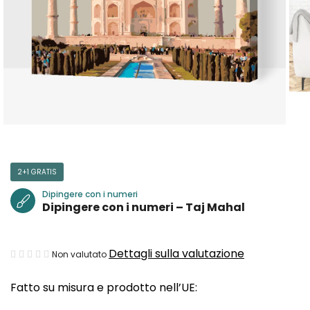
2+1 GRATIS
Dipingere con i numeri
Dipingere con i numeri – Taj Mahal
La
Dettagli sulla valutazione
Non valutato
valutazione
Fatto su misura e prodotto nell’UE:
media
del