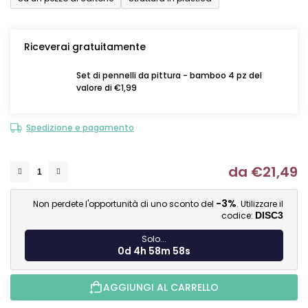
Riceverai gratuitamente
Set di pennelli da pittura - bamboo 4 pz del
valore di €1,99
Spedizione e pagamento
da
€21,49
Mi
-3%
Non perdete l'opportunità di uno sconto del
. Utilizzare il
codice:
DISC3
Solo...
0d 4h 58m 57s
AGGIUNGI AL CARRELLO