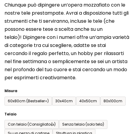
Chiunque può dipingere un’opera mozzafiato con le
prodotto
nostre tele prestampate. Avrai a disposizione tutti gli
è
strumenti che ti serviranno, incluse le tele (che
0,0
possono essere tese a scelta anche su un
su
telaio)! Dipingere con i numeri offre un’ampia varietà
5
di categorie tra cui scegliere, adatte se stai
stelle.
cercando il regalo perfetto, un hobby per rilassarti
nel fine settimana o semplicemente se sei un artista
nel profondo del tuo cuore e stai cercando un modo
per esprimerti creativamente.
Misura
60x80cm (Bestseller⭐)
30x40cm
40x50cm
80x100cm
Telaio
Con telaio (Consigliato👍)
Senza telaio (solo tela)
Su un pezzo di cartone
Struttura in plastica