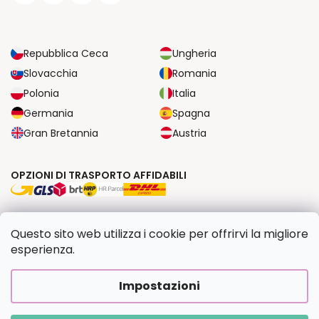
Repubblica Ceca
Ungheria
Slovacchia
Romania
Polonia
Italia
Germania
Spagna
Gran Bretannia
Austria
OPZIONI DI TRASPORTO AFFIDABILI
OPZIONI DI PAGAMENTO SICURE
Questo sito web utilizza i cookie per offrirvi la migliore
esperienza.
Copyright 2026
Dipingilo.it
. Tutti i diritti riservati.
Impostazioni
Creato da Shoptet Premium
|
Upravilo
FV STUDIO