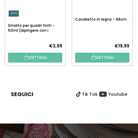
3 + 1
Cavalletto in legno - 68cm
Smalto per quadri finiti -
50ml (dipingere con i
numeri)
€3,99
€19,99
DETTAGLI
DETTAGLI
P
I
È
SEGUICI
Tik Tok
Youtube
D
I
P
A
G
I