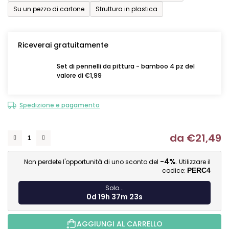
Su un pezzo di cartone
Struttura in plastica
Riceverai gratuitamente
Set di pennelli da pittura - bamboo 4 pz del
valore di €1,99
Spedizione e pagamento
da
€21,49
Mi
-4%
Non perdete l'opportunità di uno sconto del
. Utilizzare il
codice:
PERC4
Solo...
0d 19h 37m 22s
AGGIUNGI AL CARRELLO