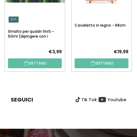
3 + 1
Cavalletto in legno - 68cm
Smalto per quadri finiti -
50ml (dipingere con i
numeri)
€3,99
€19,99
DETTAGLI
DETTAGLI
P
I
È
SEGUICI
Tik Tok
Youtube
D
I
P
A
G