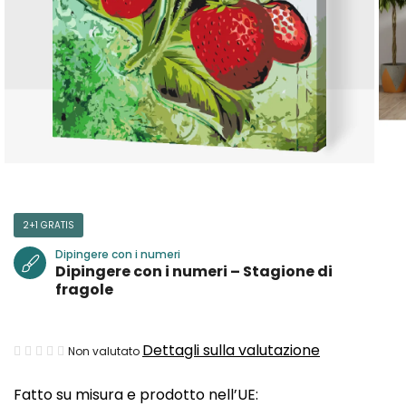
2+1 GRATIS
Dipingere con i numeri
Dipingere con i numeri – Stagione di
fragole
La
Dettagli sulla valutazione
Non valutato
valutazione
Fatto su misura e prodotto nell’UE:
media