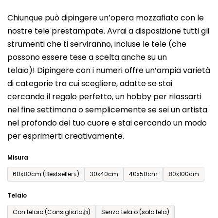
del
Chiunque può dipingere un’opera mozzafiato con le
prodotto
nostre tele prestampate. Avrai a disposizione tutti gli
è
strumenti che ti serviranno, incluse le tele (che
0,0
possono essere tese a scelta anche su un
su
telaio)! Dipingere con i numeri offre un’ampia varietà
5
di categorie tra cui scegliere, adatte se stai
stelle.
cercando il regalo perfetto, un hobby per rilassarti
nel fine settimana o semplicemente se sei un artista
nel profondo del tuo cuore e stai cercando un modo
per esprimerti creativamente.
Misura
60x80cm (Bestseller⭐)
30x40cm
40x50cm
80x100cm
Telaio
Con telaio (Consigliato👍)
Senza telaio (solo tela)