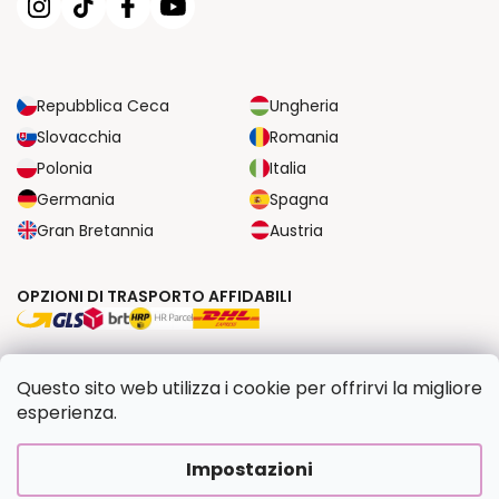
Repubblica Ceca
Ungheria
Slovacchia
Romania
Polonia
Italia
Germania
Spagna
Gran Bretannia
Austria
OPZIONI DI TRASPORTO AFFIDABILI
OPZIONI DI PAGAMENTO SICURE
Questo sito web utilizza i cookie per offrirvi la migliore
esperienza.
Copyright 2026
Dipingilo.it
. Tutti i diritti riservati.
Impostazioni
Creato da Shoptet Premium
|
Upravilo
FV STUDIO