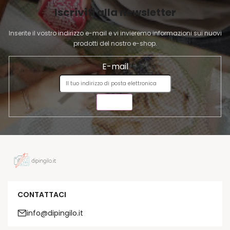
I
Iscriviti alla newsletter
N
A
Inserite il vostro indirizzo e-mail e vi invieremo informazioni sui nuovi
prodotti del nostro e-shop.
E-mail
INVIA
CONTATTACI
info@dipingilo.it