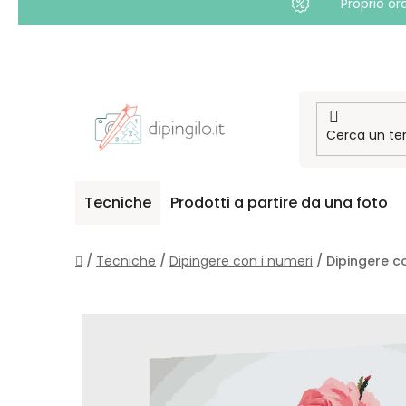
Proprio or
Passa
al
contenuto
Tecniche
Prodotti a partire da una foto
Casa
/
Tecniche
/
Dipingere con i numeri
/
Dipingere c