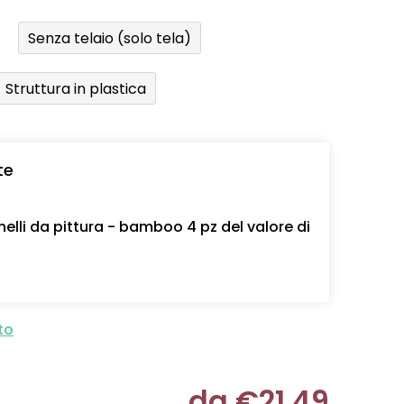
Senza telaio (solo tela)
Struttura in plastica
te
nelli da pittura - bamboo 4 pz del valore di
to
da
€21,49