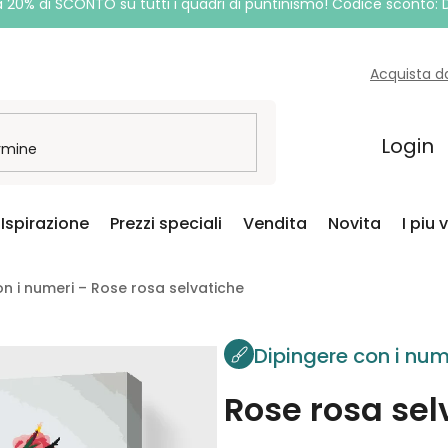
a 20% di SCONTO su tutti i quadri di puntinismo! Codice sconto:
Acquista d
Login
Ispirazione
Prezzi speciali
Vendita
Novita
I piu 
on i numeri – Rose rosa selvatiche
Dipingere con i num
Rose rosa sel