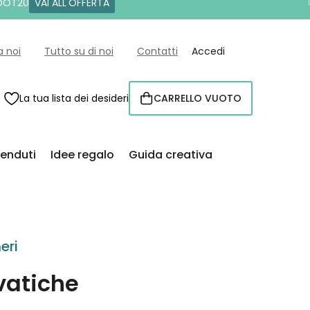
 DOT20
VAI ALL'OFFERTA
a noi
Tutto su di noi
Contatti
Accedi
La tua lista dei desideri
CARRELLO VUOTO
CARRELLO
venduti
Idee regalo
Guida creativa
eri
vatiche