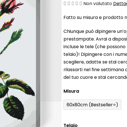
La
Non valutato
Dettag
valutazione
Fatto su misura e prodotto ne
media
del
Chiunque può dipingere un’o
prodotto
prestampate. Avrai a disposiz
è
incluse le tele (che possono
0,0
telaio)! Dipingere con i nume
su
scegliere, adatte se stai ce
5
rilassarti nel fine settiman
stelle.
del tuo cuore e stai cercan
Misura
60x80cm (Bestseller⭐)
Telaio