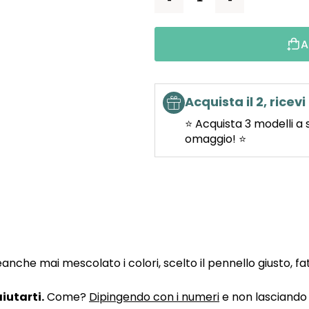
A
Acquista il 2, ricevi 
⭐ Acquista 3 modelli a 
omaggio! ⭐
he mai mescolato i colori, scelto il pennello giusto, fatto
iutarti.
Come?
Dipingendo con i numeri
e non lasciando n