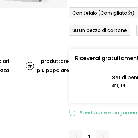
Con telaio (Consigliato👍)
Su un pezzo di cartone
Riceverai gratuitamen
lori
Il produttore
ozza
più popolare
Set di pen
€1,99
Spedizione e pagamen