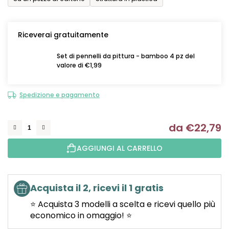
Riceverai gratuitamente
Set di pennelli da pittura - bamboo 4 pz del
valore di €1,99
Spedizione e pagamento
da
€22,79
Mi
AGGIUNGI AL CARRELLO
Acquista il 2, ricevi il 1 gratis
⭐ Acquista 3 modelli a scelta e ricevi quello più
economico in omaggio! ⭐