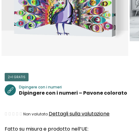
2+1 GRATIS
Dipingere con i numeri
Dipingere con i numeri – Pavone colorato
La
Dettagli sulla valutazione
Non valutato
valutazione
Fatto su misura e prodotto nell’UE:
media
del