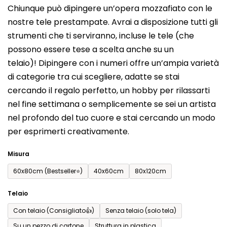
Chiunque può dipingere un’opera mozzafiato con le
prodotto
nostre tele prestampate. Avrai a disposizione tutti gli
è
strumenti che ti serviranno, incluse le tele (che
0,0
possono essere tese a scelta anche su un
su
telaio)! Dipingere con i numeri offre un’ampia varietà
5
di categorie tra cui scegliere, adatte se stai
stelle.
cercando il regalo perfetto, un hobby per rilassarti
nel fine settimana o semplicemente se sei un artista
nel profondo del tuo cuore e stai cercando un modo
per esprimerti creativamente.
Misura
60x80cm (Bestseller⭐)
40x60cm
80x120cm
Telaio
Con telaio (Consigliato👍)
Senza telaio (solo tela)
Su un pezzo di cartone
Struttura in plastica