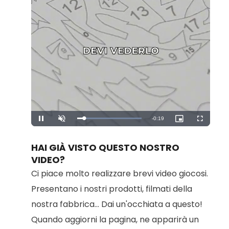
Remaining
-
0:19
Loaded
:
Pause
Unmute
Picture-
Fullscreen
100.00%
in-
Picture
Time
HAI GIÀ VISTO QUESTO NOSTRO
VIDEO?
Ci piace molto realizzare brevi video giocosi.
Presentano i nostri prodotti, filmati della
nostra fabbrica... Dai un'occhiata a questo!
Quando aggiorni la pagina, ne apparirà un