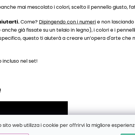
he mai mescolato i colori, scelto il pennello giusto, fatto
iutarti.
Come?
Dipingendo con i numeri
e non lasciando n
 già fissate su un telaio in legno), i colori e i pennelli
pecifico, questo ti aiuterà a creare un’opera d'arte che no
to incluso nel set!
!
sito web utilizza i cookie per offrirvi la migliore esperienz