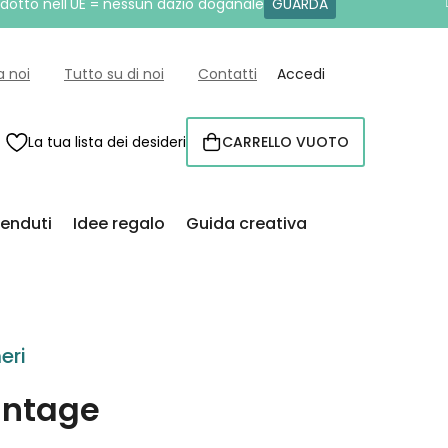
rodotto nell'UE = nessun dazio doganale
GUARDA
a noi
Tutto su di noi
Contatti
Accedi
La tua lista dei desideri
CARRELLO VUOTO
CARRELLO
venduti
Idee regalo
Guida creativa
eri
intage