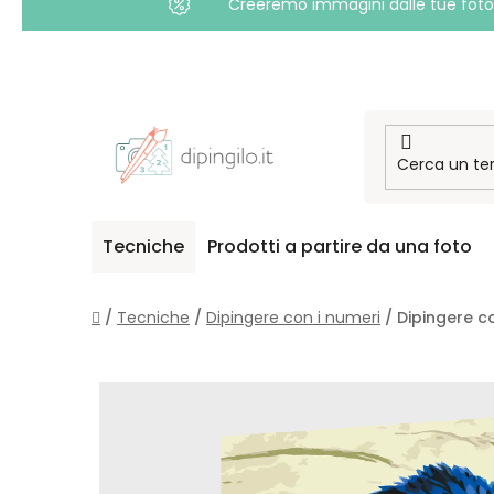
Creeremo immagini dalle tue foto i
Passa
al
contenuto
Tecniche
Prodotti a partire da una foto
Casa
/
Tecniche
/
Dipingere con i numeri
/
Dipingere c