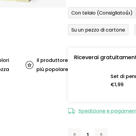
Con telaio (Consigliato👍)
Su un pezzo di cartone
Riceverai gratuitamen
lori
Il produttore
ozza
più popolare
Set di pen
€1,99
Spedizione e pagamen