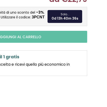
Misura pre
-3%
nità di uno sconto del
.
Solo...
Utilizzare il codice:
3PCNT
0d 13h 40m 35s
GGIUNGI AL CARRELLO
il 1 gratis
scelta e ricevi quello più economico in