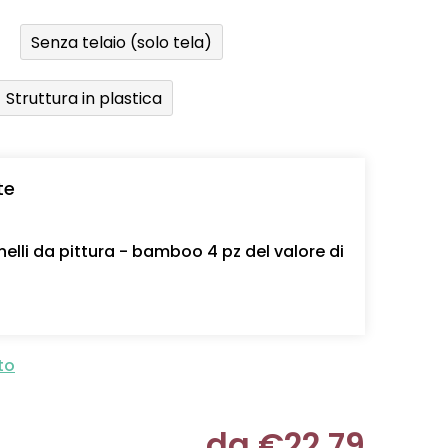
Senza telaio (solo tela)
Struttura in plastica
te
nelli da pittura - bamboo 4 pz del valore di
to
da
€22,79