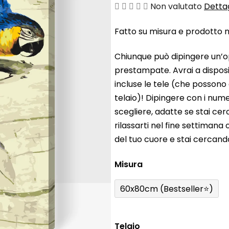
La
Non valutato
Dettag
valutazione
Fatto su misura e prodotto ne
media
del
Chiunque può dipingere un’o
prodotto
prestampate. Avrai a disposiz
è
incluse le tele (che possono
0,0
telaio)! Dipingere con i nume
su
scegliere, adatte se stai ce
5
rilassarti nel fine settiman
stelle.
del tuo cuore e stai cercan
Misura
60x80cm (Bestseller⭐)
Telaio