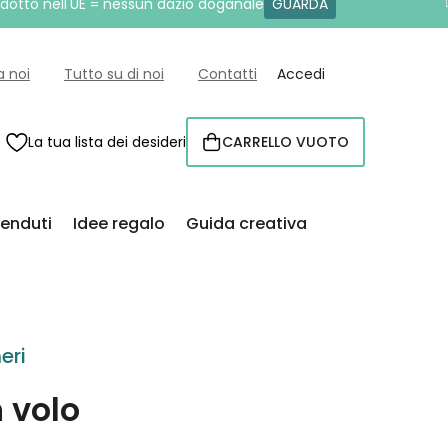
rodotto nell'UE = nessun dazio doganale
GUARDA
a noi
Tutto su di noi
Contatti
Accedi
La tua lista dei desideri
CARRELLO VUOTO
CARRELLO
venduti
Idee regalo
Guida creativa
eri
 volo