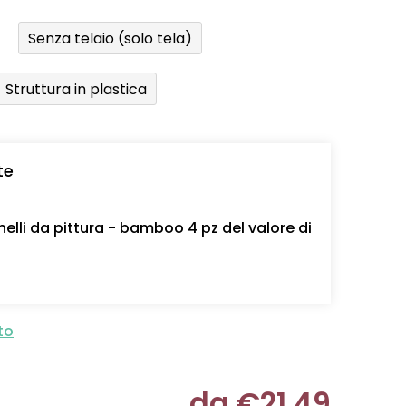
Senza telaio (solo tela)
Struttura in plastica
te
nelli da pittura - bamboo 4 pz del valore di
to
da
€21,49