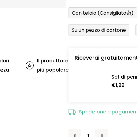
Con telaio (Consigliato👍)
Su un pezzo di cartone
Riceverai gratuitamen
lori
Il produttore
ozza
più popolare
Set di pen
€1,99
Spedizione e pagamen