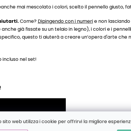
he mai mescolato i colori, scelto il pennello giusto, fatto
iutarti.
Come?
Dipingendo con i numeri
e non lasciando n
 già fissate su un telaio in legno), i colori e i pennelli
pecifico, questo ti aiuterà a creare un’opera d'arte che no
to incluso nel set!
!
sito web utilizza i cookie per offrirvi la migliore esperienz