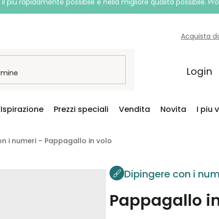
l più rapidamente possibile e nella migliore qualità possibile. P
Acquista d
Login
Ispirazione
Prezzi speciali
Vendita
Novita
I piu 
on i numeri – Pappagallo in volo
Dipingere con i num
Pappagallo in