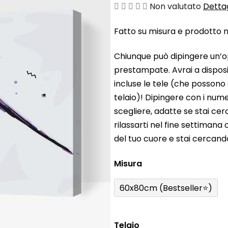
La
Non valutato
Dettag
valutazione
Fatto su misura e prodotto ne
media
del
Chiunque può dipingere un’o
prodotto
prestampate. Avrai a disposiz
è
incluse le tele (che possono
0,0
telaio)! Dipingere con i nume
su
scegliere, adatte se stai ce
5
rilassarti nel fine settiman
stelle.
del tuo cuore e stai cercan
Misura
60x80cm (Bestseller⭐)
Telaio