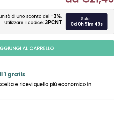
Misura pre
-3%
unità di uno sconto del
.
Solo...
Utilizzare il codice:
3PCNT
0d 0h 51m 48s
GGIUNGI AL CARRELLO
il 1 gratis
scelta e ricevi quello più economico in