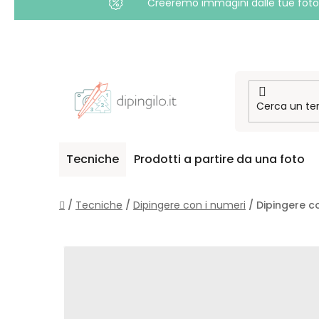
Creeremo immagini dalle tue foto i
Passa
al
contenuto
Tecniche
Prodotti a partire da una foto
Casa
/
Tecniche
/
Dipingere con i numeri
/
Dipingere c