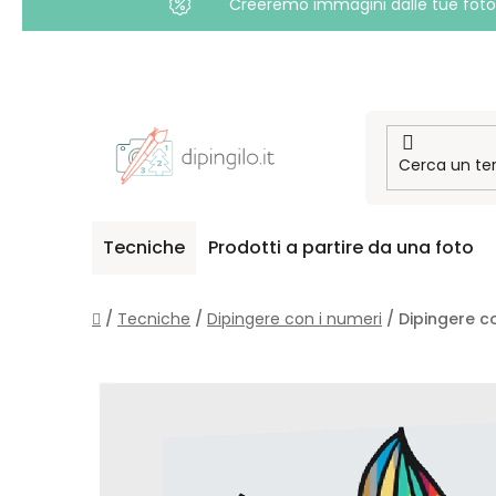
Creeremo immagini dalle tue foto i
Passa
al
contenuto
Tecniche
Prodotti a partire da una foto
Casa
/
Tecniche
/
Dipingere con i numeri
/
Dipingere c