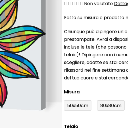
La
Non valutato
Dettag
valutazione
Fatto su misura e prodotto ne
media
del
Chiunque può dipingere un’o
prodotto
prestampate. Avrai a disposiz
è
incluse le tele (che possono
0,0
telaio)! Dipingere con i nume
su
scegliere, adatte se stai ce
5
rilassarti nel fine settiman
stelle.
del tuo cuore e stai cercan
Misura
50x50cm
80x80cm
Telaio