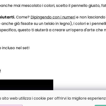
he mai mescolato i colori, scelto il pennello giusto, fatto
iutarti.
Come?
Dipingendo con i numeri
e non lasciando n
 già fissate su un telaio in legno), i colori e i pennelli
pecifico, questo ti aiuterà a creare un’opera d'arte che no
to incluso nel set!
!
sito web utilizza i cookie per offrirvi la migliore esperienz