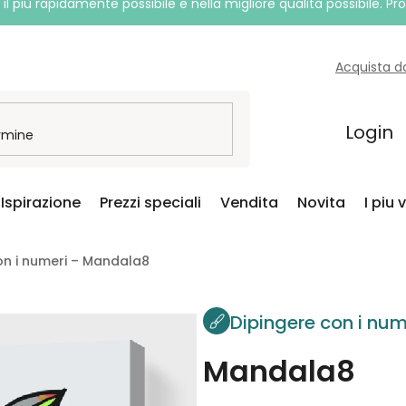
l più rapidamente possibile e nella migliore qualità possibile. P
Acquista d
Login
Ispirazione
Prezzi speciali
Vendita
Novita
I piu 
on i numeri – Mandala8
Dipingere con i num
Mandala8