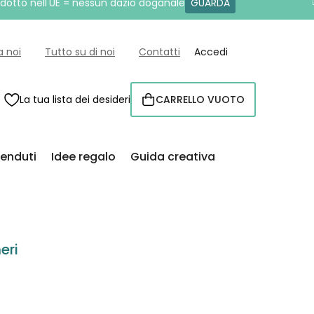
rodotto nell'UE = nessun dazio doganale
GUARDA
a noi
Tutto su di noi
Contatti
Accedi
La tua lista dei desideri
CARRELLO VUOTO
CARRELLO
venduti
Idee regalo
Guida creativa
eri