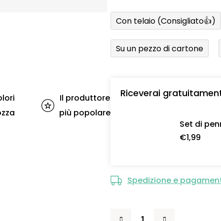
Con telaio (Consigliato👍)
Su un pezzo di cartone
Riceverai gratuitamen
lori
Il produttore
ozza
più popolare
Set di pen
€1,99
Spedizione e pagamen