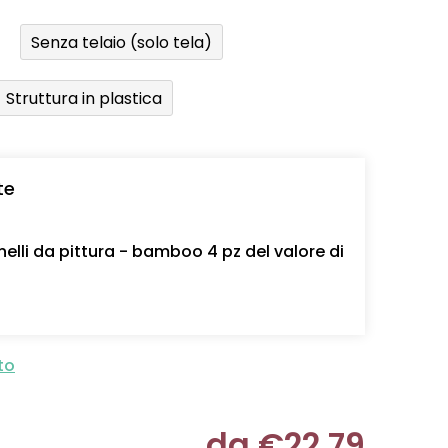
Senza telaio (solo tela)
Struttura in plastica
te
nelli da pittura - bamboo 4 pz del valore di
to
da
€22,79