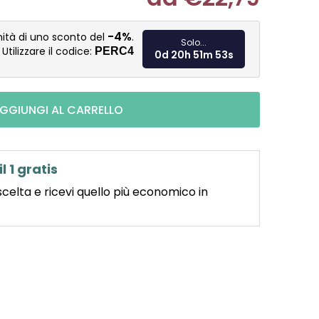
Misura pre
-4%
nità di uno sconto del
.
Solo...
Utilizzare il codice:
PERC4
0d 20h 51m 52s
GGIUNGI AL CARRELLO
il 1 gratis
scelta e ricevi quello più economico in