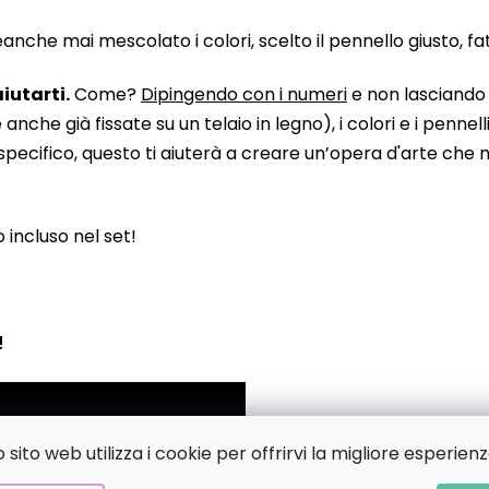
he mai mescolato i colori, scelto il pennello giusto, fatto
iutarti.
Come?
Dipingendo con i numeri
e non lasciando n
 già fissate su un telaio in legno), i colori e i pennelli
pecifico, questo ti aiuterà a creare un’opera d'arte che no
to incluso nel set!
!
sito web utilizza i cookie per offrirvi la migliore esperienz