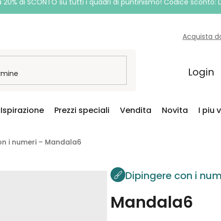
a 20% di SCONTO su tutti i quadri di puntinismo! Codice sconto:
Acquista d
Login
Ispirazione
Prezzi speciali
Vendita
Novita
I piu 
on i numeri – Mandala6
Dipingere con i num
Mandala6