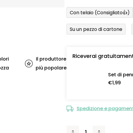
Con telaio (Consigliato👍)
Su un pezzo di cartone
Riceverai gratuitamen
lori
Il produttore
ozza
più popolare
Set di pen
€1,99
Spedizione e pagamen