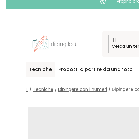
Proprio or
Passa
al
contenuto
Tecniche
Prodotti a partire da una foto
Casa
/
Tecniche
/
Dipingere con i numeri
/
Dipingere c