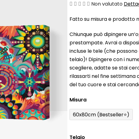
La
Non valutato
Dettag
valutazione
Fatto su misura e prodotto ne
media
del
Chiunque può dipingere un’o
prodotto
prestampate. Avrai a disposiz
è
incluse le tele (che possono
0,0
telaio)! Dipingere con i nume
su
scegliere, adatte se stai ce
5
rilassarti nel fine settiman
stelle.
del tuo cuore e stai cercan
Misura
60x80cm (Bestseller⭐)
Telaio