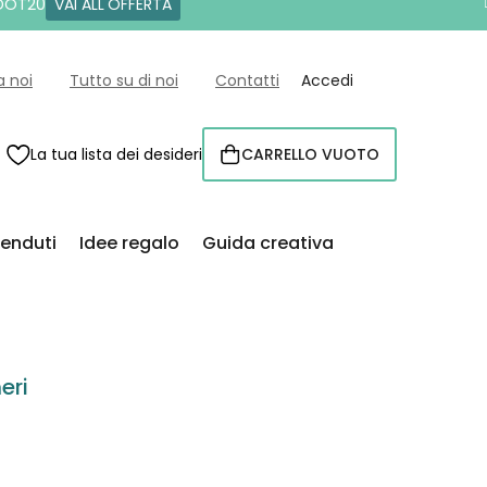
 DOT20
VAI ALL'OFFERTA
a noi
Tutto su di noi
Contatti
Accedi
La tua lista dei desideri
CARRELLO VUOTO
CARRELLO
venduti
Idee regalo
Guida creativa
eri