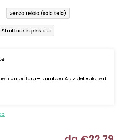
Senza telaio (solo tela)
Struttura in plastica
te
nelli da pittura - bamboo 4 pz del valore di
to
da
€22,79