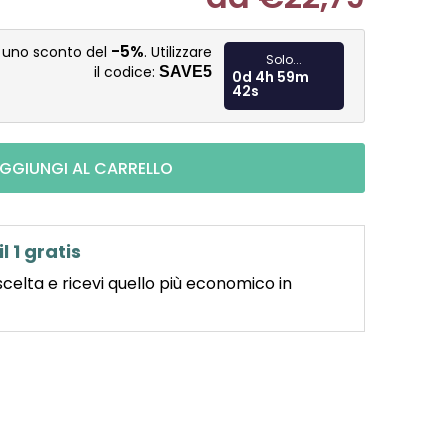
Misura pre
-5%
i uno sconto del
. Utilizzare
Solo...
il codice:
SAVE5
0d 4h 59m 41s
GGIUNGI AL CARRELLO
il 1 gratis
scelta e ricevi quello più economico in