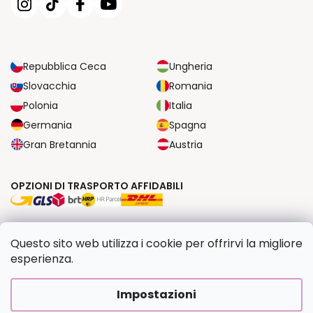
Repubblica Ceca
Ungheria
Slovacchia
Romania
Polonia
Italia
Germania
Spagna
Gran Bretannia
Austria
OPZIONI DI TRASPORTO AFFIDABILI
OPZIONI DI PAGAMENTO SICURE
Questo sito web utilizza i cookie per offrirvi la migliore
esperienza.
Copyright 2026
Dipingilo.it
. Tutti i diritti riservati.
Impostazioni
Creato da Shoptet Premium
|
Upravilo
FV STUDIO