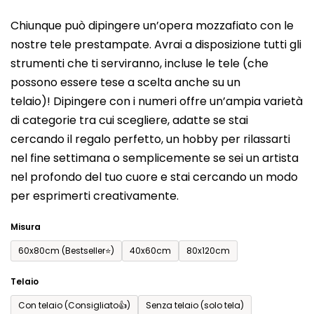
del
Chiunque può dipingere un’opera mozzafiato con le
prodotto
nostre tele prestampate. Avrai a disposizione tutti gli
è
strumenti che ti serviranno, incluse le tele (che
0,0
possono essere tese a scelta anche su un
su
telaio)! Dipingere con i numeri offre un’ampia varietà
5
di categorie tra cui scegliere, adatte se stai
stelle.
cercando il regalo perfetto, un hobby per rilassarti
nel fine settimana o semplicemente se sei un artista
nel profondo del tuo cuore e stai cercando un modo
per esprimerti creativamente.
Misura
60x80cm (Bestseller⭐)
40x60cm
80x120cm
Telaio
Con telaio (Consigliato👍)
Senza telaio (solo tela)