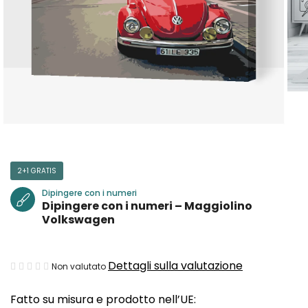
2+1 GRATIS
Dipingere con i numeri
Dipingere con i numeri – Maggiolino
Volkswagen
La
Dettagli sulla valutazione
Non valutato
valutazione
Fatto su misura e prodotto nell’UE:
media