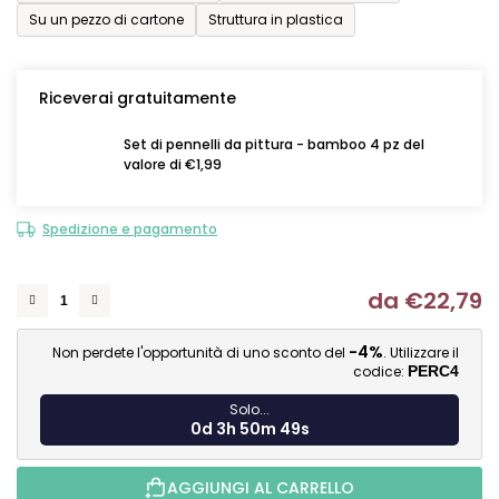
Su un pezzo di cartone
Struttura in plastica
Riceverai gratuitamente
Set di pennelli da pittura - bamboo 4 pz del
valore di €1,99
Spedizione e pagamento
da
€22,79
Mi
-4%
Non perdete l'opportunità di uno sconto del
. Utilizzare il
codice:
PERC4
Solo...
0d 3h 50m 48s
AGGIUNGI AL CARRELLO