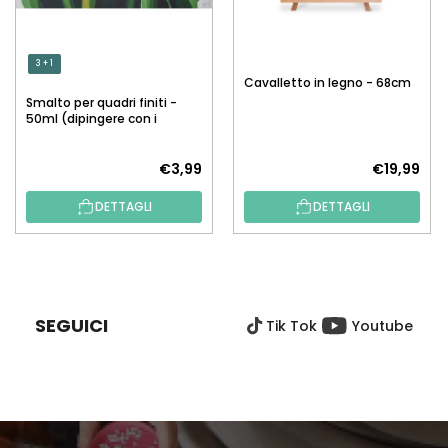
3 + 1
Cavalletto in legno - 68cm
Smalto per quadri finiti -
50ml (dipingere con i
numeri)
€3,99
€19,99
DETTAGLI
DETTAGLI
P
I
È
SEGUICI
Tik Tok
Youtube
D
I
P
A
G