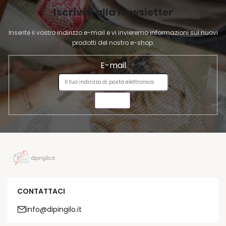
I
Iscriviti alla newsletter
N
A
Inserite il vostro indirizzo e-mail e vi invieremo informazioni sui nuovi
prodotti del nostro e-shop.
E-mail
INVIA
CONTATTACI
info@dipingilo.it