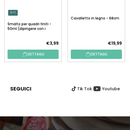
3 + 1
Cavalletto in legno - 68cm
Smalto per quadri finiti -
50ml (dipingere con i
numeri)
€3,99
€19,99
DETTAGLI
DETTAGLI
P
I
È
SEGUICI
Tik Tok
Youtube
D
I
P
A
G
I