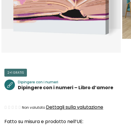
2+1 GRATIS
Dipingere con i numeri
Dipingere con i numeri – Libro d’amore
La
Dettagli sulla valutazione
Non valutato
valutazione
Fatto su misura e prodotto nell’UE:
media
del