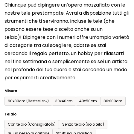
Chiunque può dipingere un’opera mozzafiato con le
prodotto
nostre tele prestampate. Avrai a disposizione tutti gli
è
strumenti che ti serviranno, incluse le tele (che
0,0
possono essere tese a scelta anche su un
su
telaio)! Dipingere con i numeri offre un’ampia varietà
5
di categorie tra cui scegliere, adatte se stai
stelle.
cercando il regalo perfetto, un hobby per rilassarti
nel fine settimana o semplicemente se sei un artista
nel profondo del tuo cuore e stai cercando un modo
per esprimerti creativamente.
Misura
60x80cm (Bestseller⭐)
30x40cm
40x50cm
80x100cm
Telaio
Con telaio (Consigliato👍)
Senza telaio (solo tela)
Su un pezzo di cartone
Struttura in plastica