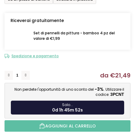
Riceverai gratuitamente
Set di pennelli da pittura - bamboo 4 pz del
valore di €1,99
Spedizione e pagamento
da
€21,49
Mi
-3%
Non perdete l'opportunità di uno sconto del
. Utilizzare il
codice:
3PCNT
Solo...
0d 1h 45m 51s
AGGIUNGI AL CARRELLO