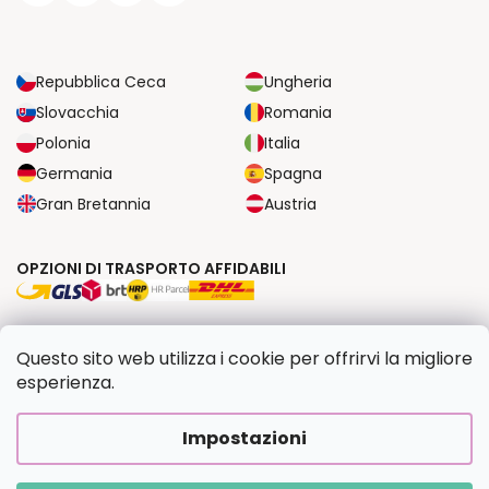
Repubblica Ceca
Ungheria
Slovacchia
Romania
Polonia
Italia
Germania
Spagna
Gran Bretannia
Austria
OPZIONI DI TRASPORTO AFFIDABILI
OPZIONI DI PAGAMENTO SICURE
Questo sito web utilizza i cookie per offrirvi la migliore
esperienza.
Copyright 2026
Dipingilo.it
. Tutti i diritti riservati.
Impostazioni
Creato da Shoptet Premium
|
Upravilo
FV STUDIO