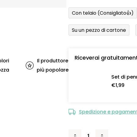
Con telaio (Consigliato👍)
Su un pezzo di cartone
Riceverai gratuitamen
lori
Il produttore
ozza
più popolare
Set di pen
€1,99
Spedizione e pagamen