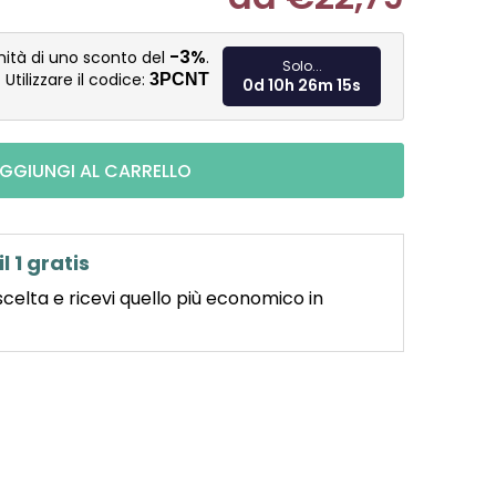
Misura pre
-3%
nità di uno sconto del
.
Solo...
Utilizzare il codice:
3PCNT
0d 10h 26m 14s
GGIUNGI AL CARRELLO
il 1 gratis
scelta e ricevi quello più economico in