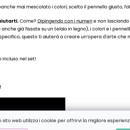
he mai mescolato i colori, scelto il pennello giusto, fatto
iutarti.
Come?
Dipingendo con i numeri
e non lasciando n
 già fissate su un telaio in legno), i colori e i pennelli
pecifico, questo ti aiuterà a creare un’opera d'arte che no
to incluso nel set!
!
sito web utilizza i cookie per offrirvi la migliore esperienz