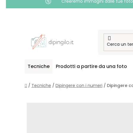
Creeremo immagini dalle tue foto i
Passa
al
contenuto
Tecniche
Prodotti a partire da una foto
Casa
/
Tecniche
/
Dipingere con i numeri
/
Dipingere co