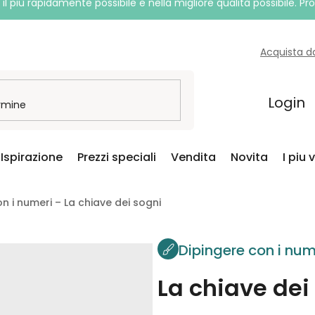
l più rapidamente possibile e nella migliore qualità possibile. P
Acquista d
Login
Ispirazione
Prezzi speciali
Vendita
Novita
I piu 
n i numeri – La chiave dei sogni
Dipingere con i num
La chiave dei