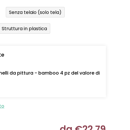
Senza telaio (solo tela)
Struttura in plastica
te
nelli da pittura - bamboo 4 pz del valore di
to
da
€22,79