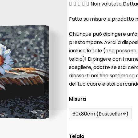
La
Non valutato
Dettag
valutazione
Fatto su misura e prodotto ne
media
del
Chiunque può dipingere un’o
prodotto
prestampate. Avrai a disposiz
è
incluse le tele (che possono
0,0
telaio)! Dipingere con i nume
su
scegliere, adatte se stai ce
5
rilassarti nel fine settiman
stelle.
del tuo cuore e stai cercan
Misura
60x80cm (Bestseller⭐)
Telaio