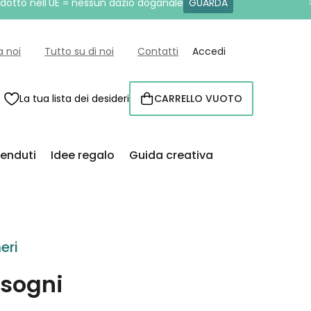
rodotto nell'UE = nessun dazio doganale
GUARDA
a noi
Tutto su di noi
Contatti
Accedi
La tua lista dei desideri
CARRELLO VUOTO
CARRELLO
venduti
Idee regalo
Guida creativa
eri
 sogni