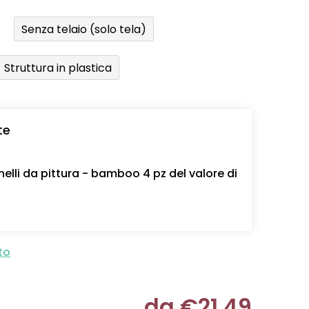
Senza telaio (solo tela)
Struttura in plastica
te
nelli da pittura - bamboo 4 pz del valore di
to
da
€21,49