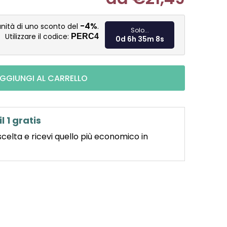
Misura pre
-4%
nità di uno sconto del
.
Solo...
Utilizzare il codice:
PERC4
0d 6h 35m 7s
GGIUNGI AL CARRELLO
il 1 gratis
scelta e ricevi quello più economico in