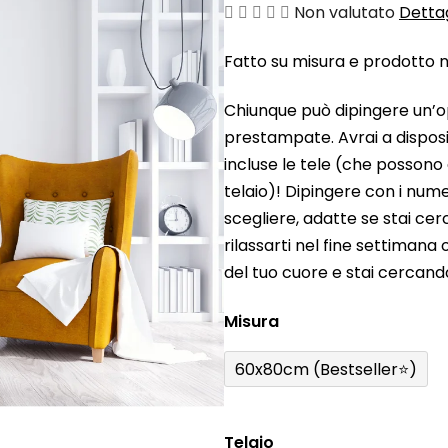
La
Non valutato
Dettag
valutazione
Fatto su misura e prodotto ne
media
del
Chiunque può dipingere un’o
prodotto
prestampate. Avrai a disposiz
è
incluse le tele (che possono
0,0
telaio)! Dipingere con i nume
su
scegliere, adatte se stai ce
5
rilassarti nel fine settiman
stelle.
del tuo cuore e stai cercan
Misura
60x80cm (Bestseller⭐)
Telaio