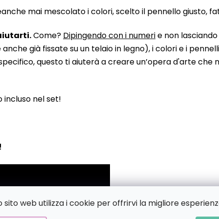
he mai mescolato i colori, scelto il pennello giusto, fatto
iutarti.
Come?
Dipingendo con i numeri
e non lasciando n
 già fissate su un telaio in legno), i colori e i pennelli
pecifico, questo ti aiuterà a creare un’opera d'arte che no
to incluso nel set!
!
sito web utilizza i cookie per offrirvi la migliore esperienz