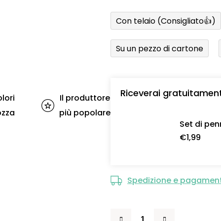
Con telaio (Consigliato👍)
Su un pezzo di cartone
Riceverai gratuitamen
lori
Il produttore
ozza
più popolare
Set di pen
€1,99
Spedizione e pagamen