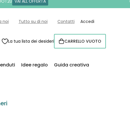
 DOT20
VAI ALL'OFFERTA
a noi
Tutto su di noi
Contatti
Accedi
La tua lista dei desideri
CARRELLO VUOTO
CARRELLO
venduti
Idee regalo
Guida creativa
eri