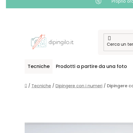
Proprio or
Passa
al
contenuto
Tecniche
Prodotti a partire da una foto
Casa
/
Tecniche
/
Dipingere con i numeri
/
Dipingere c