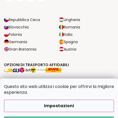
Repubblica Ceca
Ungheria
Slovacchia
Romania
Polonia
Italia
Germania
Spagna
Gran Bretannia
Austria
OPZIONI DI TRASPORTO AFFIDABILI
OPZIONI DI PAGAMENTO SICURE
Questo sito web utilizza i cookie per offrirvi la migliore
esperienza.
Copyright 2026
Dipingilo.it
. Tutti i diritti riservati.
Impostazioni
Creato da Shoptet Premium
|
Upravilo
FV STUDIO