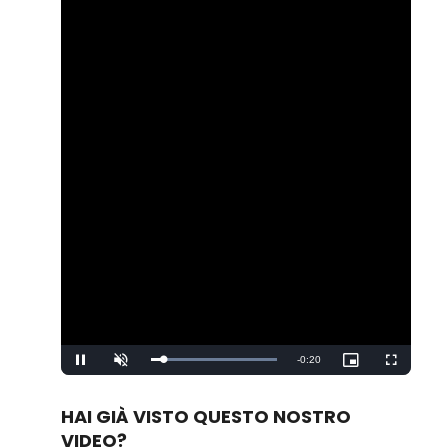
Remaining
-
0:20
Loaded
:
Pause
Unmute
Picture-
Fullscreen
100.00%
in-
Picture
Time
HAI GIÀ VISTO QUESTO NOSTRO
VIDEO?