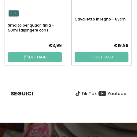
3 + 1
Cavalletto in legno - 68cm
Smalto per quadri finiti -
50ml (dipingere con i
numeri)
€3,99
€19,99
DETTAGLI
DETTAGLI
P
I
È
SEGUICI
Tik Tok
Youtube
D
I
P
A
G
I