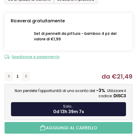
Riceverai gratuitamente
Set di pennelli da pittura - bamboo 4 pz del
valore di €1,99
Spedizione e pagamento
da
€21,49
Mi
-3%
Non perdete l'opportunità di uno sconto del
. Utilizzare il
codice:
DISC3
Solo...
0d 13h 39m 7s
AGGIUNGI AL CARRELLO