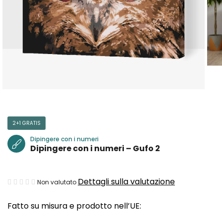
2+1 GRATIS
Dipingere con i numeri
Dipingere con i numeri – Gufo 2
La
Dettagli sulla valutazione
Non valutato
valutazione
Fatto su misura e prodotto nell’UE:
media
del