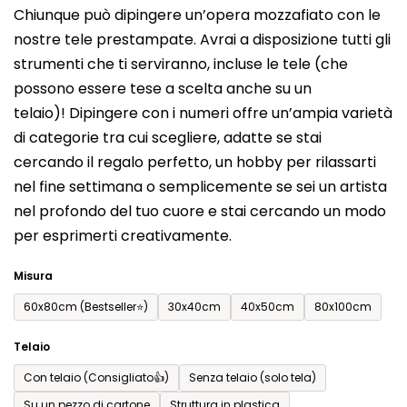
Chiunque può dipingere un’opera mozzafiato con le
prodotto
nostre tele prestampate. Avrai a disposizione tutti gli
è
strumenti che ti serviranno, incluse le tele (che
0,0
possono essere tese a scelta anche su un
su
telaio)! Dipingere con i numeri offre un’ampia varietà
5
di categorie tra cui scegliere, adatte se stai
stelle.
cercando il regalo perfetto, un hobby per rilassarti
nel fine settimana o semplicemente se sei un artista
nel profondo del tuo cuore e stai cercando un modo
per esprimerti creativamente.
Misura
60x80cm (Bestseller⭐)
30x40cm
40x50cm
80x100cm
Telaio
Con telaio (Consigliato👍)
Senza telaio (solo tela)
Su un pezzo di cartone
Struttura in plastica