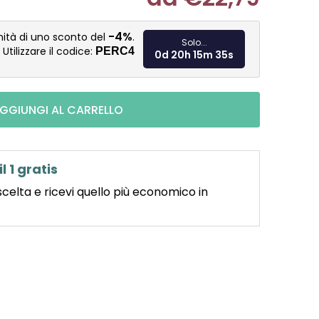
Misura pre
-4%
nità di uno sconto del
.
Solo...
Utilizzare il codice:
PERC4
0d 20h 15m 33s
GGIUNGI AL CARRELLO
il 1 gratis
scelta e ricevi quello più economico in