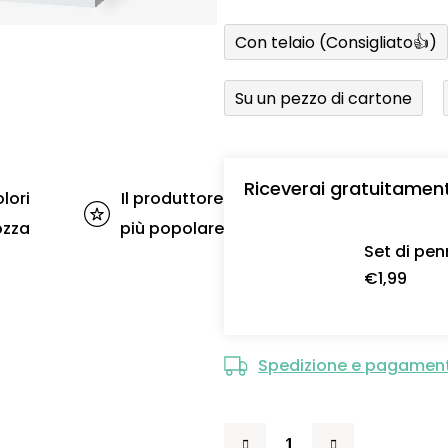
Con telaio (Consigliato👍)
Su un pezzo di cartone
Riceverai gratuitamen
lori
Il produttore
ozza
più popolare
Set di pen
€1,99
Spedizione e pagamen