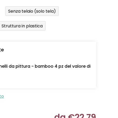
Senza telaio (solo tela)
Struttura in plastica
te
nelli da pittura - bamboo 4 pz del valore di
to
da
€22,79