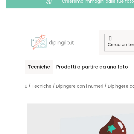
Creeremo immagini dalle tue foto i
Passa
al
contenuto
Tecniche
Prodotti a partire da una foto
Casa
/
Tecniche
/
Dipingere con i numeri
/
Dipingere c