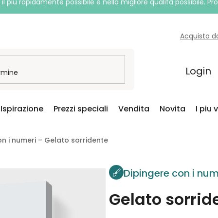
l più rapidamente possibile e nella migliore qualità possibile. P
Acquista d
Login
Ispirazione
Prezzi speciali
Vendita
Novita
I piu 
on i numeri – Gelato sorridente
Dipingere con i num
Gelato sorrid