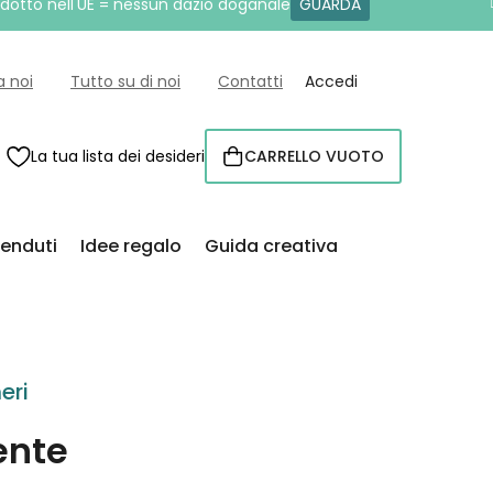
rodotto nell'UE = nessun dazio doganale
GUARDA
a noi
Tutto su di noi
Contatti
Accedi
La tua lista dei desideri
CARRELLO VUOTO
CARRELLO
venduti
Idee regalo
Guida creativa
eri
ente