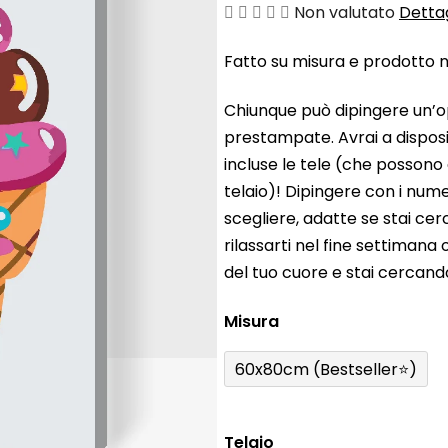
La
Non valutato
Dettag
valutazione
Fatto su misura e prodotto ne
media
del
Chiunque può dipingere un’o
prodotto
prestampate. Avrai a disposiz
è
incluse le tele (che possono
0,0
telaio)! Dipingere con i nume
su
scegliere, adatte se stai ce
5
rilassarti nel fine settiman
stelle.
del tuo cuore e stai cercan
Misura
60x80cm (Bestseller⭐)
Telaio