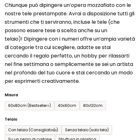
Chiunque può dipingere un’opera mozzafiato con le
prodotto
nostre tele prestampate. Avrai a disposizione tutti gli
è
strumenti che ti serviranno, incluse le tele (che
0,0
possono essere tese a scelta anche su un
su
telaio)! Dipingere con i numeri offre un’ampia varietà
5
di categorie tra cui scegliere, adatte se stai
stelle.
cercando il regalo perfetto, un hobby per rilassarti
nel fine settimana o semplicemente se sei un artista
nel profondo del tuo cuore e stai cercando un modo
per esprimerti creativamente.
Misura
60x80cm (Bestseller⭐)
40x60cm
80x120cm
Telaio
Con telaio (Consigliato👍)
Senza telaio (solo tela)
Su un pezzo di cartone
Struttura in plastica