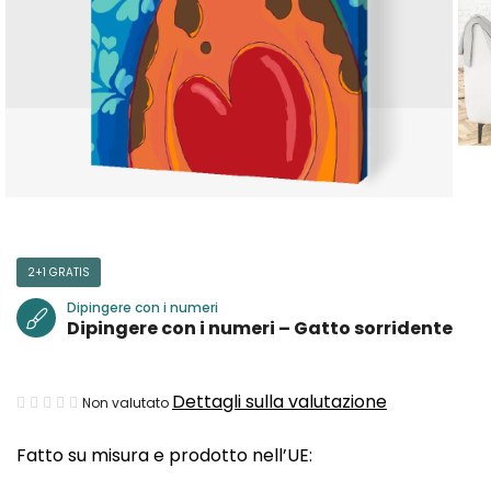
2+1 GRATIS
Dipingere con i numeri
Dipingere con i numeri – Gatto sorridente
La
Dettagli sulla valutazione
Non valutato
valutazione
Fatto su misura e prodotto nell’UE:
media
del