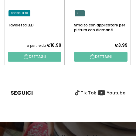
CONSIGLIATO
3 + 1
Tavoletta LED
Smalto con applicatore per
pittura con diamanti
€16,99
€3,99
a partire da
DETTAGLI
DETTAGLI
P
I
È
SEGUICI
Tik Tok
Youtube
D
I
P
A
G
I