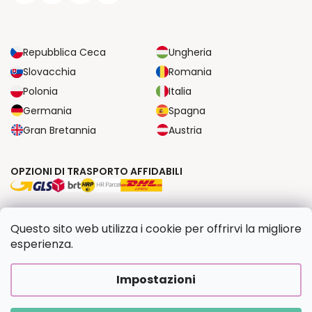
Repubblica Ceca
Ungheria
Slovacchia
Romania
Polonia
Italia
Germania
Spagna
Gran Bretannia
Austria
OPZIONI DI TRASPORTO AFFIDABILI
OPZIONI DI PAGAMENTO SICURE
Questo sito web utilizza i cookie per offrirvi la migliore
esperienza.
Copyright 2026
Dipingilo.it
. Tutti i diritti riservati.
Impostazioni
Creato da Shoptet Premium
|
Upravilo
FV STUDIO