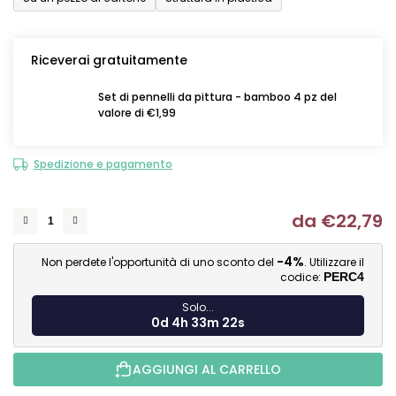
Riceverai gratuitamente
Set di pennelli da pittura - bamboo 4 pz del
valore di €1,99
Spedizione e pagamento
da
€22,79
Mi
-4%
Non perdete l'opportunità di uno sconto del
. Utilizzare il
codice:
PERC4
Solo...
0d 4h 33m 21s
AGGIUNGI AL CARRELLO