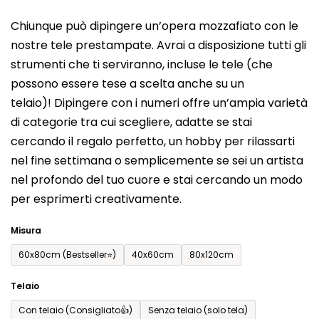
del
Chiunque può dipingere un’opera mozzafiato con le
prodotto
nostre tele prestampate. Avrai a disposizione tutti gli
è
strumenti che ti serviranno, incluse le tele (che
0,0
possono essere tese a scelta anche su un
su
telaio)! Dipingere con i numeri offre un’ampia varietà
5
di categorie tra cui scegliere, adatte se stai
stelle.
cercando il regalo perfetto, un hobby per rilassarti
nel fine settimana o semplicemente se sei un artista
nel profondo del tuo cuore e stai cercando un modo
per esprimerti creativamente.
Misura
60x80cm (Bestseller⭐)
40x60cm
80x120cm
Telaio
Con telaio (Consigliato👍)
Senza telaio (solo tela)