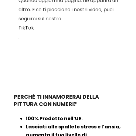
Quando aggiorni la pagina, ne apparirà un
altro. E se ti piacciono i nostri video, puoi
seguirci sul nostro
TikTok
.
PERCHÉ TI INNAMORERAI DELLA
PITTURA CON NUMERI?
100% Prodotto nell’UE.
Lasciati alle spalle lo stress e l’ansia,
aumenta il tuo livello di