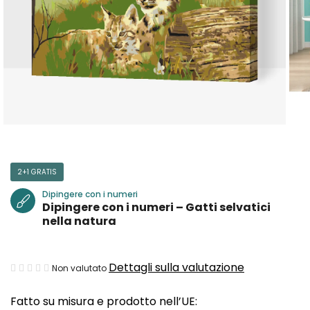
2+1 GRATIS
Dipingere con i numeri
Dipingere con i numeri – Gatti selvatici
nella natura
La
Dettagli sulla valutazione
Non valutato
valutazione
Fatto su misura e prodotto nell’UE:
media