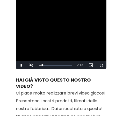
Remaining
-
0:20
Loaded
:
Pause
Unmute
Picture-
Fullscreen
100.00%
in-
Picture
Time
HAI GIÀ VISTO QUESTO NOSTRO
VIDEO?
Ci piace molto realizzare brevi video giocosi.
Presentano i nostri prodotti, filmati della
nostra fabbrica... Dai un'occhiata a questo!