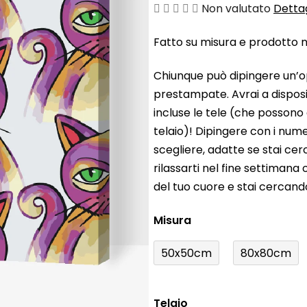
La
Non valutato
Dettag
valutazione
Fatto su misura e prodotto ne
media
del
Chiunque può dipingere un’o
prodotto
prestampate. Avrai a disposiz
è
incluse le tele (che possono
0,0
telaio)! Dipingere con i nume
su
scegliere, adatte se stai ce
5
rilassarti nel fine settiman
stelle.
del tuo cuore e stai cercan
Misura
50x50cm
80x80cm
Telaio