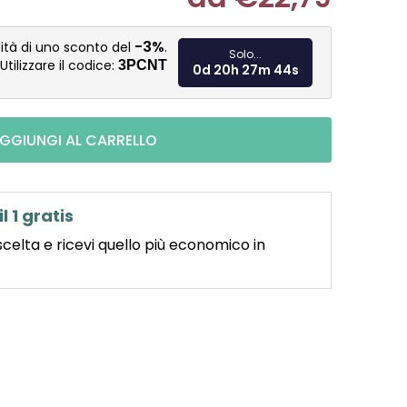
Misura pre
-3%
ità di uno sconto del
.
Solo...
Utilizzare il codice:
3PCNT
0d 20h 27m 43s
GGIUNGI AL CARRELLO
il 1 gratis
scelta e ricevi quello più economico in