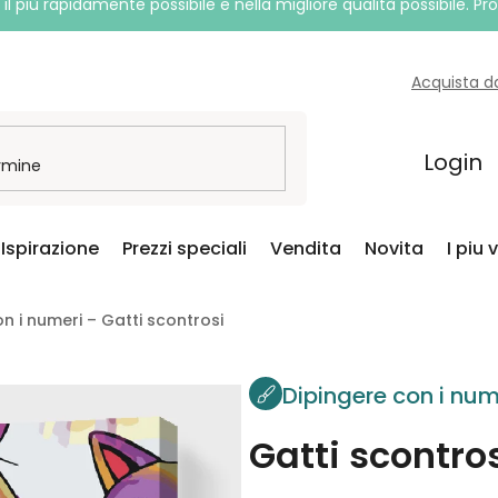
l più rapidamente possibile e nella migliore qualità possibile. P
Acquista d
Login
Ispirazione
Prezzi speciali
Vendita
Novita
I piu 
n i numeri – Gatti scontrosi
Dipingere con i num
Gatti scontro