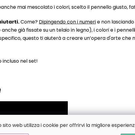
he mai mescolato i colori, scelto il pennello giusto, fatto
iutarti.
Come?
Dipingendo con i numeri
e non lasciando n
 già fissate su un telaio in legno), i colori e i pennelli
pecifico, questo ti aiuterà a creare un’opera d'arte che no
to incluso nel set!
!
sito web utilizza i cookie per offrirvi la migliore esperienz