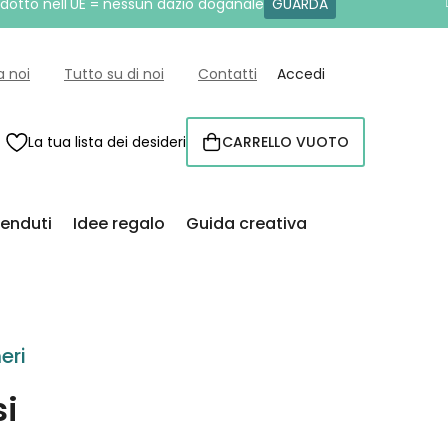
rodotto nell'UE = nessun dazio doganale
GUARDA
a noi
Tutto su di noi
Contatti
Accedi
La tua lista dei desideri
CARRELLO VUOTO
CARRELLO
venduti
Idee regalo
Guida creativa
eri
si