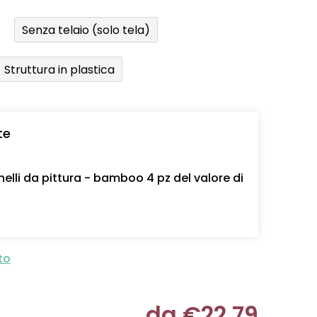
Senza telaio (solo tela)
Struttura in plastica
te
nelli da pittura - bamboo 4 pz del valore di
to
da
€22,79