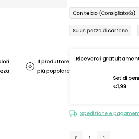
Con telaio (Consigliato👍)
Su un pezzo di cartone
Riceverai gratuitamen
lori
Il produttore
ozza
più popolare
Set di pen
€1,99
Spedizione e pagamen