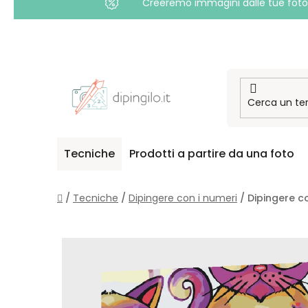
Creeremo immagini dalle tue foto i
Passa
al
contenuto
Tecniche
Prodotti a partire da una foto
Casa
/
Tecniche
/
Dipingere con i numeri
/
Dipingere co