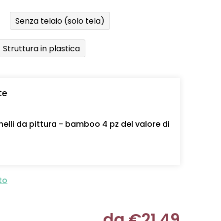
Senza telaio (solo tela)
Struttura in plastica
te
nelli da pittura - bamboo 4 pz del valore di
to
da
€21,49