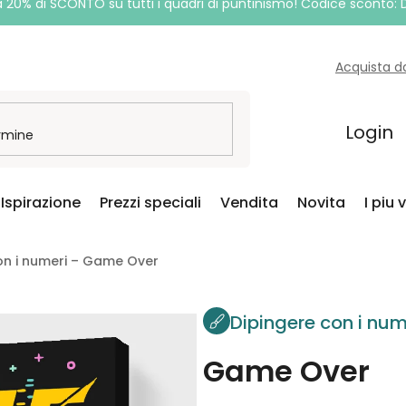
a 20% di SCONTO su tutti i quadri di puntinismo! Codice sconto:
Acquista d
Login
Ispirazione
Prezzi speciali
Vendita
Novita
I piu 
on i numeri – Game Over
Dipingere con i num
Game Over