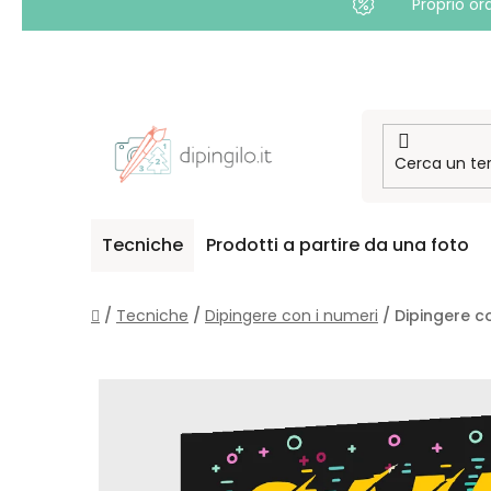
Proprio or
Passa
al
contenuto
Tecniche
Prodotti a partire da una foto
Casa
/
Tecniche
/
Dipingere con i numeri
/
Dipingere c