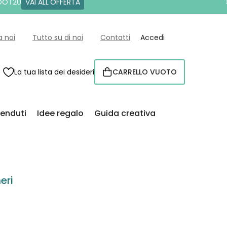
 DOT20
VAI ALL'OFFERTA
a noi
Tutto su di noi
Contatti
Accedi
La tua lista dei desideri
CARRELLO VUOTO
CARRELLO
venduti
Idee regalo
Guida creativa
eri