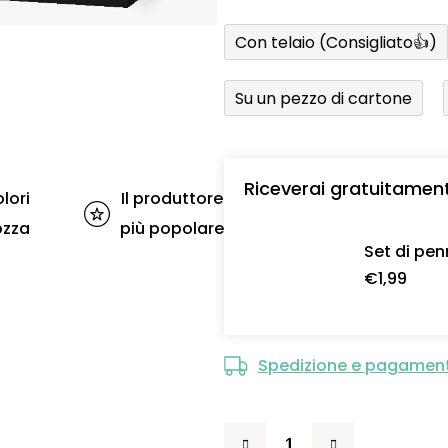
Con telaio (Consigliato👍)
Su un pezzo di cartone
Riceverai gratuitamen
lori
Il produttore
ozza
più popolare
Set di pen
€1,99
Spedizione e pagamen