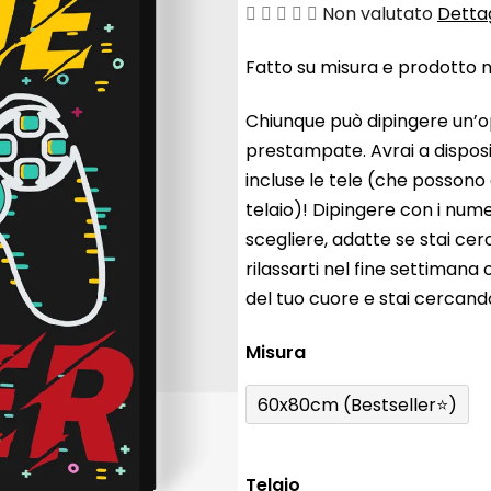
La
Non valutato
Dettag
valutazione
Fatto su misura e prodotto ne
media
del
Chiunque può dipingere un’o
prodotto
prestampate. Avrai a disposiz
è
incluse le tele (che possono
0,0
telaio)! Dipingere con i nume
su
scegliere, adatte se stai ce
5
rilassarti nel fine settiman
stelle.
del tuo cuore e stai cercan
Misura
60x80cm (Bestseller⭐)
Telaio