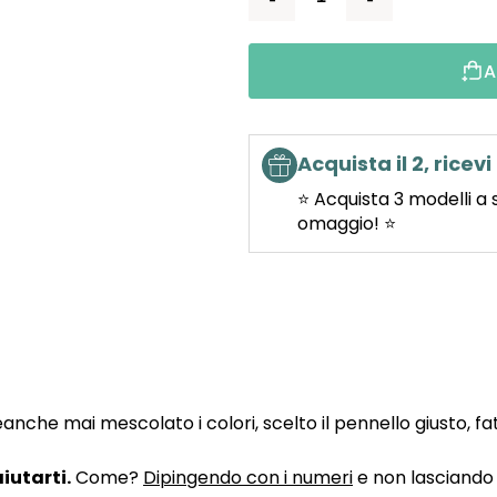
A
Acquista il 2, ricevi 
⭐ Acquista 3 modelli a 
omaggio! ⭐
he mai mescolato i colori, scelto il pennello giusto, fatto
iutarti.
Come?
Dipingendo con i numeri
e non lasciando n