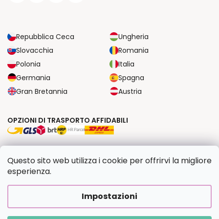
Repubblica Ceca
Ungheria
Slovacchia
Romania
Polonia
Italia
Germania
Spagna
Gran Bretannia
Austria
OPZIONI DI TRASPORTO AFFIDABILI
OPZIONI DI PAGAMENTO SICURE
Questo sito web utilizza i cookie per offrirvi la migliore
esperienza.
Copyright 2026
Dipingilo.it
. Tutti i diritti riservati.
Impostazioni
Creato da Shoptet Premium
|
Upravilo
FV STUDIO