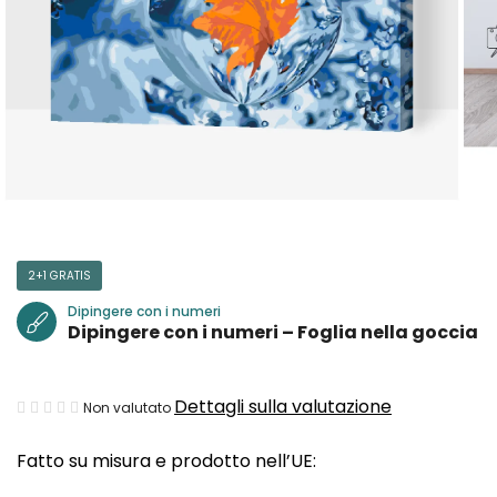
2+1 GRATIS
Dipingere con i numeri
Dipingere con i numeri – Foglia nella goccia
La
Dettagli sulla valutazione
Non valutato
valutazione
Fatto su misura e prodotto nell’UE:
media
del