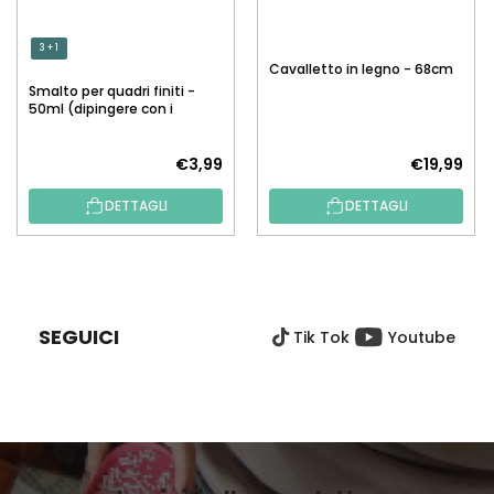
3 + 1
Cavalletto in legno - 68cm
Smalto per quadri finiti -
50ml (dipingere con i
numeri)
€3,99
€19,99
DETTAGLI
DETTAGLI
P
I
È
SEGUICI
Tik Tok
Youtube
D
I
P
A
G
I