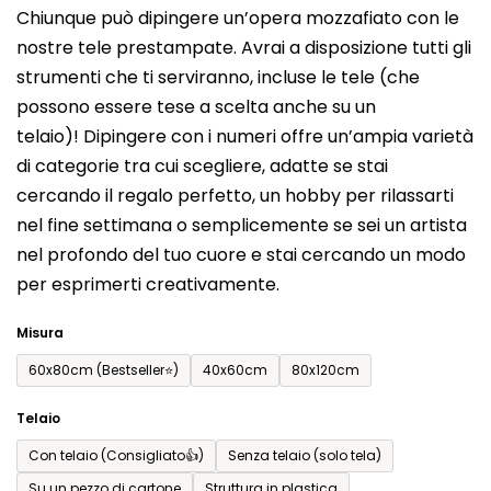
Chiunque può dipingere un’opera mozzafiato con le
prodotto
nostre tele prestampate. Avrai a disposizione tutti gli
è
strumenti che ti serviranno, incluse le tele (che
0,0
possono essere tese a scelta anche su un
su
telaio)! Dipingere con i numeri offre un’ampia varietà
5
di categorie tra cui scegliere, adatte se stai
stelle.
cercando il regalo perfetto, un hobby per rilassarti
nel fine settimana o semplicemente se sei un artista
nel profondo del tuo cuore e stai cercando un modo
per esprimerti creativamente.
Misura
60x80cm (Bestseller⭐)
40x60cm
80x120cm
Telaio
Con telaio (Consigliato👍)
Senza telaio (solo tela)
Su un pezzo di cartone
Struttura in plastica