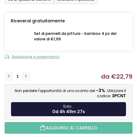
Riceverai gratuitamente
Set di pennelli da pittura - bamboo 4 pz del
valore di €1,99
Spedizione e pagamento
da
€22,79
Mi
-3%
Non perdete l'opportunità di uno sconto del
. Utilizzare il
codice:
3PCNT
Solo...
0d 4h 49m 27s
AGGIUNGI AL CARRELLO