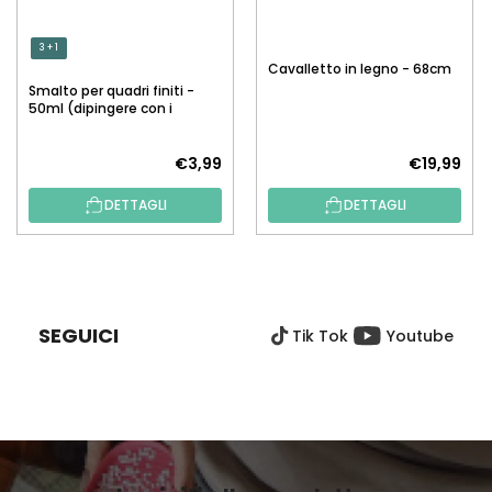
3 + 1
Cavalletto in legno - 68cm
Smalto per quadri finiti -
50ml (dipingere con i
numeri)
€3,99
€19,99
DETTAGLI
DETTAGLI
P
I
È
SEGUICI
Tik Tok
Youtube
D
I
P
A
G
I