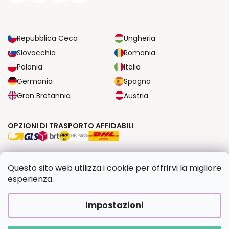
Repubblica Ceca
Ungheria
Slovacchia
Romania
Polonia
Italia
Germania
Spagna
Gran Bretannia
Austria
OPZIONI DI TRASPORTO AFFIDABILI
OPZIONI DI PAGAMENTO SICURE
Questo sito web utilizza i cookie per offrirvi la migliore
esperienza.
Copyright 2026
Dipingilo.it
. Tutti i diritti riservati.
Impostazioni
Creato da Shoptet Premium
|
Upravilo
FV STUDIO