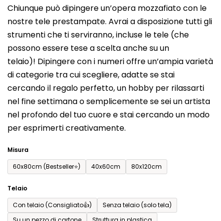
Chiunque può dipingere un’opera mozzafiato con le
prodotto
nostre tele prestampate. Avrai a disposizione tutti gli
è
strumenti che ti serviranno, incluse le tele (che
0,0
possono essere tese a scelta anche su un
su
telaio)! Dipingere con i numeri offre un’ampia varietà
5
di categorie tra cui scegliere, adatte se stai
stelle.
cercando il regalo perfetto, un hobby per rilassarti
nel fine settimana o semplicemente se sei un artista
nel profondo del tuo cuore e stai cercando un modo
per esprimerti creativamente.
Misura
60x80cm (Bestseller⭐)
40x60cm
80x120cm
Telaio
Con telaio (Consigliato👍)
Senza telaio (solo tela)
Su un pezzo di cartone
Struttura in plastica