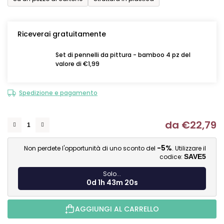
Riceverai gratuitamente
Set di pennelli da pittura - bamboo 4 pz del
valore di €1,99
Spedizione e pagamento
da
€22,79
Mi
-5%
Non perdete l'opportunità di uno sconto del
. Utilizzare il
codice:
SAVE5
Solo...
0d 1h 43m 19s
AGGIUNGI AL CARRELLO