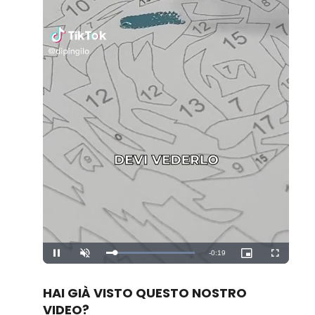
Remaining
-
0:19
Loaded
:
Pause
Unmute
Picture-
Fullscreen
100.00%
in-
Picture
Time
HAI GIÀ VISTO QUESTO NOSTRO
VIDEO?