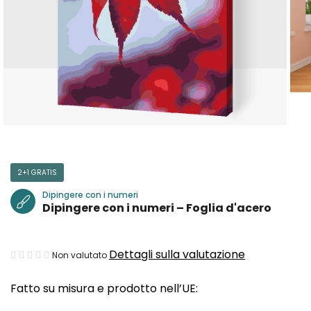
2+1 GRATIS
Dipingere con i numeri
Dipingere con i numeri – Foglia d'acero
La
Dettagli sulla valutazione
Non valutato
valutazione
Fatto su misura e prodotto nell’UE:
media
del