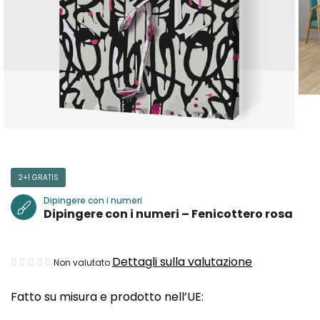
2+1 GRATIS
Dipingere con i numeri
Dipingere con i numeri – Fenicottero rosa
La
Dettagli sulla valutazione
Non valutato
valutazione
Fatto su misura e prodotto nell’UE:
media
del