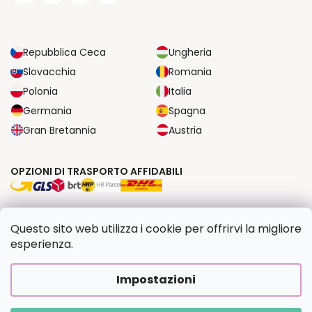
Repubblica Ceca
Ungheria
Slovacchia
Romania
Polonia
Italia
Germania
Spagna
Gran Bretannia
Austria
OPZIONI DI TRASPORTO AFFIDABILI
OPZIONI DI PAGAMENTO SICURE
Questo sito web utilizza i cookie per offrirvi la migliore
esperienza.
Copyright 2026
Dipingilo.it
. Tutti i diritti riservati.
Impostazioni
Creato da Shoptet Premium
|
Upravilo
FV STUDIO