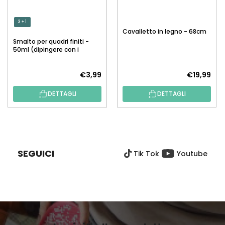
3 + 1
Cavalletto in legno - 68cm
Smalto per quadri finiti -
50ml (dipingere con i
numeri)
€3,99
€19,99
DETTAGLI
DETTAGLI
P
I
È
SEGUICI
Tik Tok
Youtube
D
I
P
A
G
I