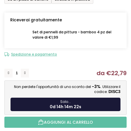
Riceverai gratuitamente
Set di pennelli da pittura - bamboo 4 pz del
valore di €1,99
Spedizione e pagamento
da
€22,79
Mi
-3%
Non perdete l'opportunità di uno sconto del
. Utilizzare il
codice:
DISC3
Solo...
0d 14h 14m 22s
AGGIUNGI AL CARRELLO