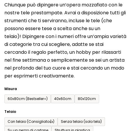
Chiunque può dipingere un’opera mozzafiato con le
prodotto
nostre tele prestampate. Avrai a disposizione tutti gli
è
strumenti che ti serviranno, incluse le tele (che
0,0
possono essere tese a scelta anche su un
su
telaio)! Dipingere con i numeri offre un’ampia varietà
5
di categorie tra cui scegliere, adatte se stai
stelle.
cercando il regalo perfetto, un hobby per rilassarti
nel fine settimana o semplicemente se sei un artista
nel profondo del tuo cuore e stai cercando un modo
per esprimerti creativamente.
Misura
60x80cm (Bestseller⭐)
40x60cm
80x120cm
Telaio
Con telaio (Consigliato👍)
Senza telaio (solo tela)
Su un pezzo di cartone
Struttura in plastica