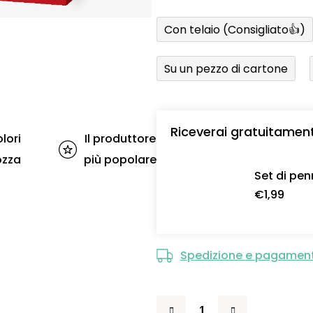
Con telaio (Consigliato👍)
Su un pezzo di cartone
Riceverai gratuitamen
lori
Il produttore
ozza
più popolare
Set di pen
€1,99
Spedizione e pagamen