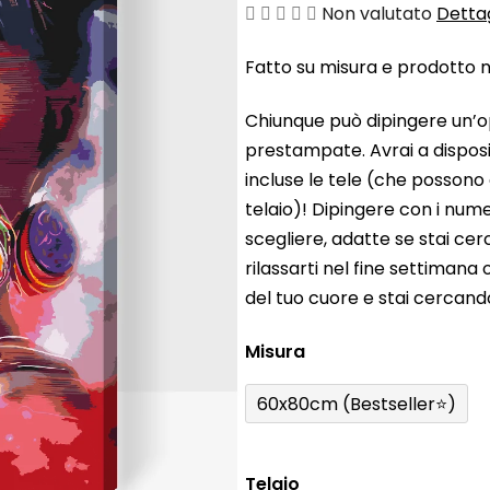
La
Non valutato
Dettag
valutazione
Fatto su misura e prodotto ne
media
del
Chiunque può dipingere un’o
prodotto
prestampate. Avrai a disposiz
è
incluse le tele (che possono
0,0
telaio)! Dipingere con i nume
su
scegliere, adatte se stai ce
5
rilassarti nel fine settiman
stelle.
del tuo cuore e stai cercan
Misura
60x80cm (Bestseller⭐)
Telaio