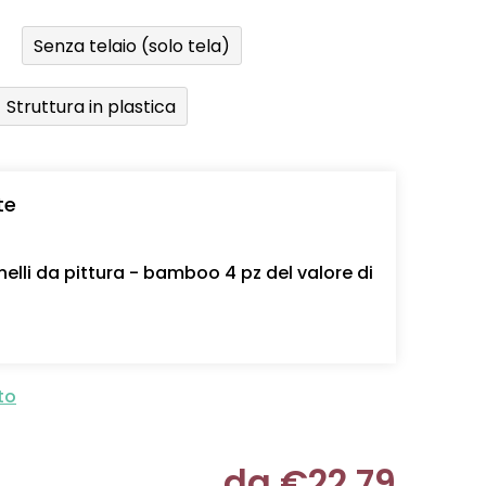
Senza telaio (solo tela)
Struttura in plastica
te
nelli da pittura - bamboo 4 pz del valore di
to
da
€22,79