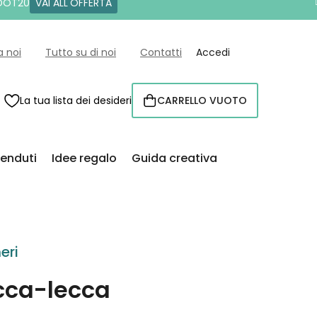
 DOT20
VAI ALL'OFFERTA
a noi
Tutto su di noi
Contatti
Accedi
La tua lista dei desideri
CARRELLO VUOTO
CARRELLO
venduti
Idee regalo
Guida creativa
eri
cca-lecca