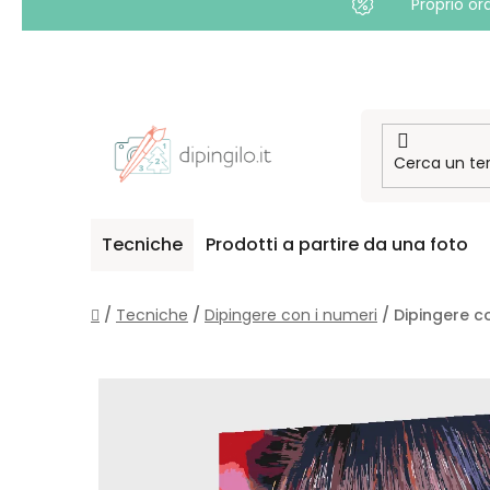
Proprio or
Passa
al
contenuto
Tecniche
Prodotti a partire da una foto
Casa
/
Tecniche
/
Dipingere con i numeri
/
Dipingere c