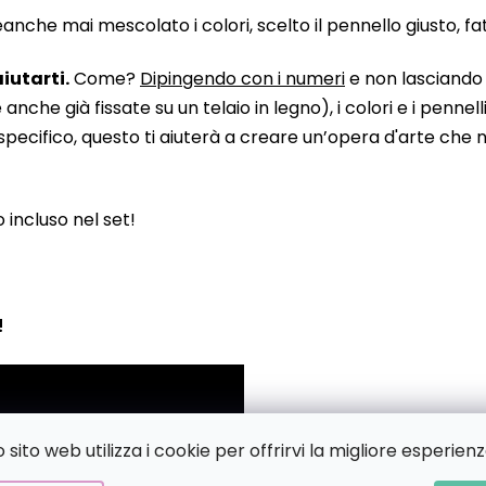
he mai mescolato i colori, scelto il pennello giusto, fatto
iutarti.
Come?
Dipingendo con i numeri
e non lasciando n
 già fissate su un telaio in legno), i colori e i pennelli
pecifico, questo ti aiuterà a creare un’opera d'arte che no
to incluso nel set!
!
sito web utilizza i cookie per offrirvi la migliore esperienz