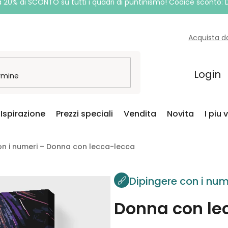
a 20% di SCONTO su tutti i quadri di puntinismo! Codice sconto:
Acquista d
Login
Ispirazione
Prezzi speciali
Vendita
Novita
I piu 
on i numeri – Donna con lecca-lecca
Dipingere con i num
Donna con le