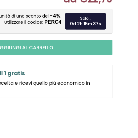
Misura pre
-4%
unità di uno sconto del
.
Solo...
Utilizzare il codice:
PERC4
0d 2h 15m 36s
GGIUNGI AL CARRELLO
il 1 gratis
scelta e ricevi quello più economico in