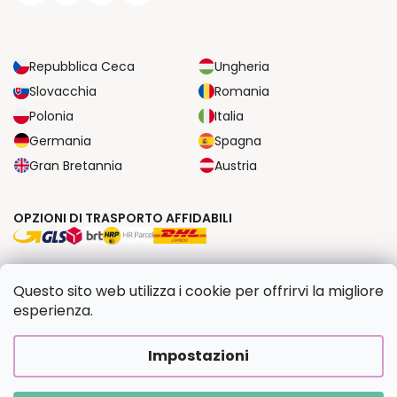
Repubblica Ceca
Ungheria
Slovacchia
Romania
Polonia
Italia
Germania
Spagna
Gran Bretannia
Austria
OPZIONI DI TRASPORTO AFFIDABILI
OPZIONI DI PAGAMENTO SICURE
Questo sito web utilizza i cookie per offrirvi la migliore
esperienza.
Copyright 2026
Dipingilo.it
. Tutti i diritti riservati.
Impostazioni
Creato da Shoptet Premium
|
Upravilo
FV STUDIO