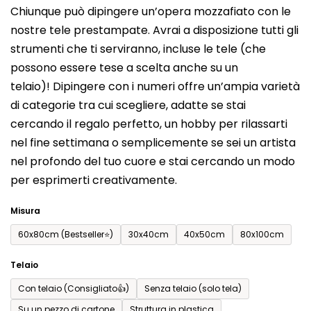
Chiunque può dipingere un’opera mozzafiato con le
prodotto
nostre tele prestampate. Avrai a disposizione tutti gli
è
strumenti che ti serviranno, incluse le tele (che
0,0
possono essere tese a scelta anche su un
su
telaio)! Dipingere con i numeri offre un’ampia varietà
5
di categorie tra cui scegliere, adatte se stai
stelle.
cercando il regalo perfetto, un hobby per rilassarti
nel fine settimana o semplicemente se sei un artista
nel profondo del tuo cuore e stai cercando un modo
per esprimerti creativamente.
Misura
60x80cm (Bestseller⭐)
30x40cm
40x50cm
80x100cm
Telaio
Con telaio (Consigliato👍)
Senza telaio (solo tela)
Su un pezzo di cartone
Struttura in plastica