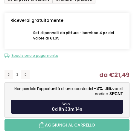
Riceverai gratuitamente
Set di pennelli da pittura - bamboo 4 pz del
valore di €1,99
Spedizione e pagamento
da
€21,49
Mi
-3%
Non perdete l'opportunità di uno sconto del
. Utilizzare il
codice:
3PCNT
Solo...
0d 8h 33m 13s
AGGIUNGI AL CARRELLO