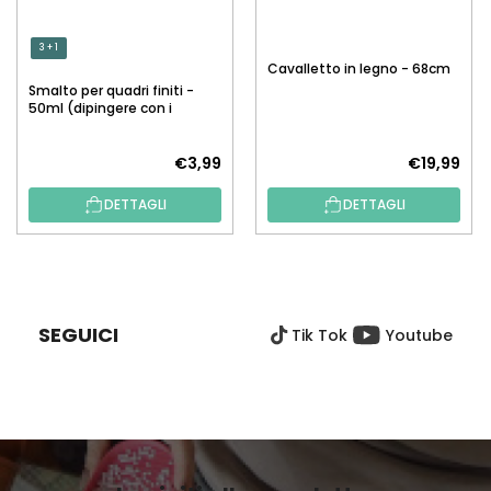
3 + 1
Cavalletto in legno - 68cm
Smalto per quadri finiti -
50ml (dipingere con i
numeri)
€3,99
€19,99
DETTAGLI
DETTAGLI
P
I
È
SEGUICI
Tik Tok
Youtube
D
I
P
A
G
I