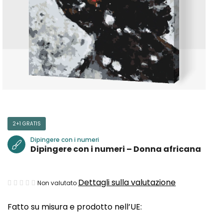
2+1 GRATIS
Dipingere con i numeri
Dipingere con i numeri – Donna africana
La
Dettagli sulla valutazione
Non valutato
valutazione
Fatto su misura e prodotto nell’UE:
media
del