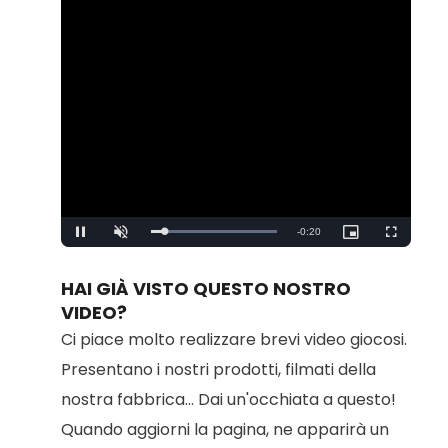
Remaining
-
0:20
Loaded
:
Pause
Unmute
Picture-
Fullscreen
100.00%
in-
Picture
Time
HAI GIÀ VISTO QUESTO NOSTRO
VIDEO?
Ci piace molto realizzare brevi video giocosi.
Presentano i nostri prodotti, filmati della
nostra fabbrica... Dai un'occhiata a questo!
Quando aggiorni la pagina, ne apparirà un