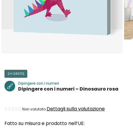
2+1 GRATIS
Dipingere con i numeri
Dipingere con i numeri – Dinosauro rosa
La
Dettagli sulla valutazione
Non valutato
valutazione
Fatto su misura e prodotto nell’UE:
media
del