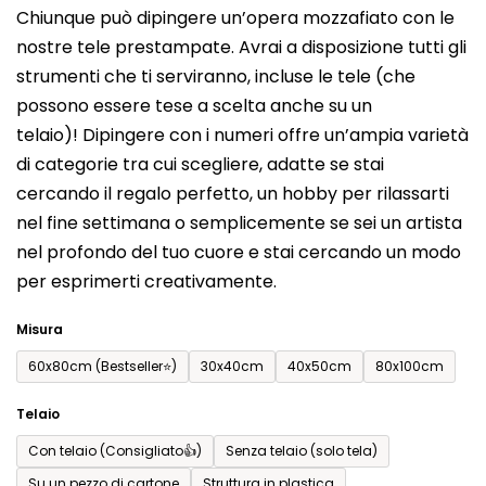
Chiunque può dipingere un’opera mozzafiato con le
prodotto
nostre tele prestampate. Avrai a disposizione tutti gli
è
strumenti che ti serviranno, incluse le tele (che
0,0
possono essere tese a scelta anche su un
su
telaio)! Dipingere con i numeri offre un’ampia varietà
5
di categorie tra cui scegliere, adatte se stai
stelle.
cercando il regalo perfetto, un hobby per rilassarti
nel fine settimana o semplicemente se sei un artista
nel profondo del tuo cuore e stai cercando un modo
per esprimerti creativamente.
Misura
60x80cm (Bestseller⭐)
30x40cm
40x50cm
80x100cm
Telaio
Con telaio (Consigliato👍)
Senza telaio (solo tela)
Su un pezzo di cartone
Struttura in plastica