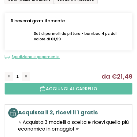
Riceverai gratuitamente
Set di pennelli da pittura - bamboo 4 pz del
valore di €1,99
Spedizione e pagamento
da
€21,49
Mi
AGGIUNGI AL CARRELLO
Acquista il 2, ricevi il 1 gratis
⭐ Acquista 3 modelli a scelta e ricevi quello più
economico in omaggio! ⭐