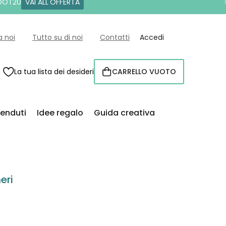
 DOT20
VAI ALL'OFFERTA
a noi
Tutto su di noi
Contatti
Accedi
La tua lista dei desideri
CARRELLO VUOTO
CARRELLO
venduti
Idee regalo
Guida creativa
eri