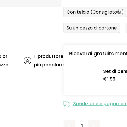
Con telaio (Consigliato👍)
Su un pezzo di cartone
Riceverai gratuitamen
lori
Il produttore
ozza
più popolare
Set di pen
€1,99
Spedizione e pagamen