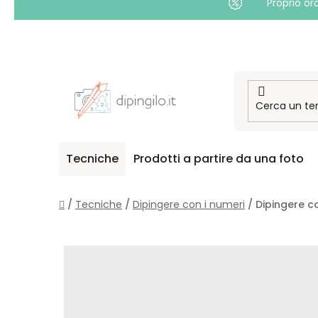
Proprio or
Passa
al
contenuto
Tecniche
Prodotti a partire da una foto
Casa
/
Tecniche
/
Dipingere con i numeri
/
Dipingere c