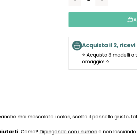
A
Acquista il 2, ricevi 
⭐ Acquista 3 modelli a 
omaggio! ⭐
he mai mescolato i colori, scelto il pennello giusto, fatto
iutarti.
Come?
Dipingendo con i numeri
e non lasciando n