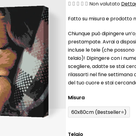
La
Non valutato
Dettag
valutazione
Fatto su misura e prodotto ne
media
del
Chiunque può dipingere un’o
prodotto
prestampate. Avrai a disposiz
è
incluse le tele (che possono
0,0
telaio)! Dipingere con i nume
su
scegliere, adatte se stai ce
5
rilassarti nel fine settiman
stelle.
del tuo cuore e stai cercan
Misura
60x80cm (Bestseller⭐)
Telaio