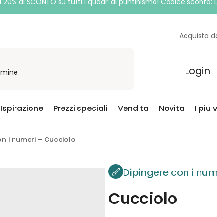
a 20% di SCONTO su tutti i quadri di puntinismo! Codice sconto:
Acquista d
Login
Ispirazione
Prezzi speciali
Vendita
Novita
I piu 
on i numeri – Cucciolo
Dipingere con i num
Cucciolo