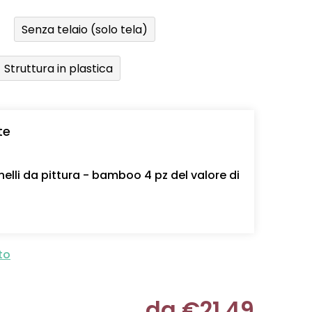
Senza telaio (solo tela)
Struttura in plastica
te
nelli da pittura - bamboo 4 pz del valore di
to
da
€21,49