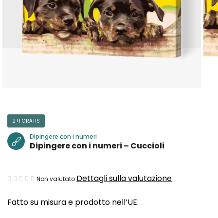
2+1 GRATIS
Dipingere con i numeri
Dipingere con i numeri – Cuccioli
La
Dettagli sulla valutazione
Non valutato
valutazione
Fatto su misura e prodotto nell’UE:
media
del