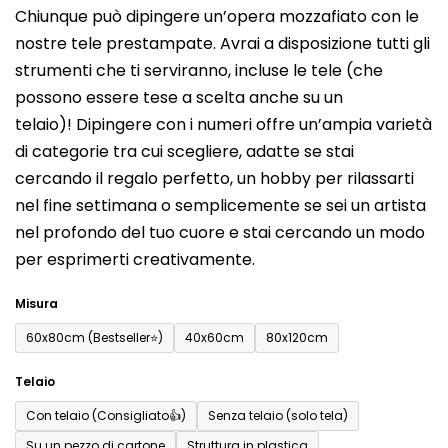
Chiunque può dipingere un’opera mozzafiato con le
prodotto
nostre tele prestampate. Avrai a disposizione tutti gli
è
strumenti che ti serviranno, incluse le tele (che
0,0
possono essere tese a scelta anche su un
su
telaio)! Dipingere con i numeri offre un’ampia varietà
5
di categorie tra cui scegliere, adatte se stai
stelle.
cercando il regalo perfetto, un hobby per rilassarti
nel fine settimana o semplicemente se sei un artista
nel profondo del tuo cuore e stai cercando un modo
per esprimerti creativamente.
Misura
60x80cm (Bestseller⭐)
40x60cm
80x120cm
Telaio
Con telaio (Consigliato👍)
Senza telaio (solo tela)
Su un pezzo di cartone
Struttura in plastica