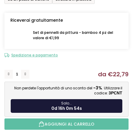
Riceverai gratuitamente
Set di pennelli da pittura - bamboo 4 pz del
valore di €1,99
Spedizione e pagamento
da
€22,79
Mi
-3%
Non perdete l'opportunità di uno sconto del
. Utilizzare il
codice:
3PCNT
Solo...
0d 16h 0m 53s
AGGIUNGI AL CARRELLO