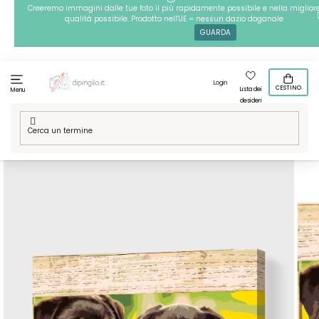
Passa
Creeremo immagini dalle tue foto il più rapidamente possibile e nella miglior
qualità possibile. Prodotto nell'UE = nessun dazio doganale
al
GUARDA
contenuto
Login
CESTINO
Lista dei
Menu
desideri
Casa
/
Tecniche
/
Dipingere con i numeri
/
Dipingere con i
numeri – Cuccioli