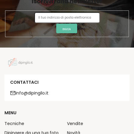
Iscriviti alla newsletter
N
A
INVIA
CONTATTACI
info@dipingilo.it
MENU
Tecniche
Vendite
Dipingere da una tua foto
Novità