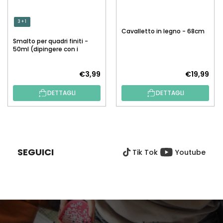
3 + 1
Cavalletto in legno - 68cm
Smalto per quadri finiti -
50ml (dipingere con i
numeri)
€3,99
€19,99
DETTAGLI
DETTAGLI
P
I
È
SEGUICI
Tik Tok
Youtube
D
I
P
A
G
I