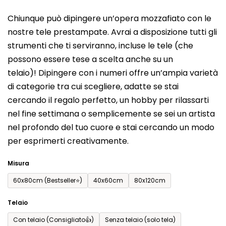
del
Chiunque può dipingere un’opera mozzafiato con le
prodotto
nostre tele prestampate. Avrai a disposizione tutti gli
è
strumenti che ti serviranno, incluse le tele (che
0,0
possono essere tese a scelta anche su un
su
telaio)! Dipingere con i numeri offre un’ampia varietà
5
di categorie tra cui scegliere, adatte se stai
stelle.
cercando il regalo perfetto, un hobby per rilassarti
nel fine settimana o semplicemente se sei un artista
nel profondo del tuo cuore e stai cercando un modo
per esprimerti creativamente.
Misura
60x80cm (Bestseller⭐)
40x60cm
80x120cm
Telaio
Con telaio (Consigliato👍)
Senza telaio (solo tela)