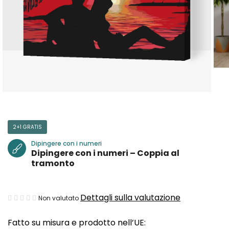
2+1 GRATIS
Dipingere con i numeri
Dipingere con i numeri – Coppia al
tramonto
La
Dettagli sulla valutazione
Non valutato
valutazione
Fatto su misura e prodotto nell’UE:
media