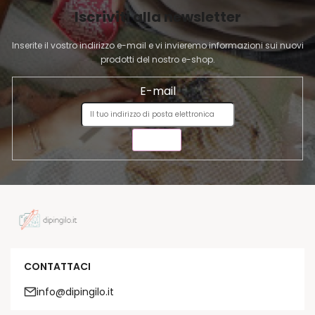
I
Iscriviti alla newsletter
N
A
Inserite il vostro indirizzo e-mail e vi invieremo informazioni sui nuovi
prodotti del nostro e-shop.
E-mail
INVIA
CONTATTACI
info@dipingilo.it