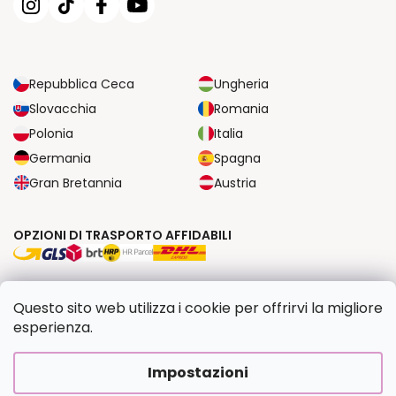
Repubblica Ceca
Ungheria
Slovacchia
Romania
Polonia
Italia
Germania
Spagna
Gran Bretannia
Austria
OPZIONI DI TRASPORTO AFFIDABILI
OPZIONI DI PAGAMENTO SICURE
Questo sito web utilizza i cookie per offrirvi la migliore
esperienza.
Copyright 2026
Dipingilo.it
. Tutti i diritti riservati.
Impostazioni
Creato da Shoptet Premium
|
Upravilo
FV STUDIO