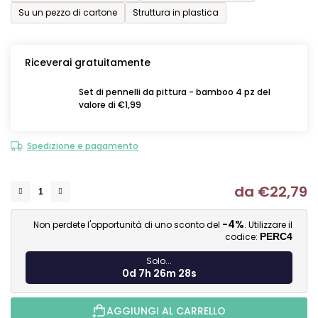
Su un pezzo di cartone
Struttura in plastica
Riceverai gratuitamente
Set di pennelli da pittura - bamboo 4 pz del
valore di €1,99
Spedizione e pagamento
da
€22,79
Mi
-4%
Non perdete l'opportunità di uno sconto del
. Utilizzare il
codice:
PERC4
Solo...
0d 7h 26m 28s
AGGIUNGI AL CARRELLO