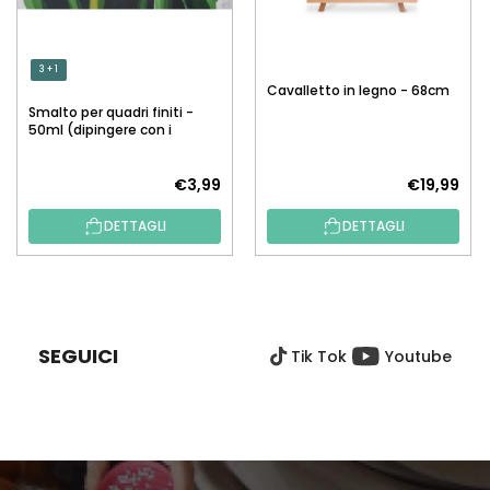
3 + 1
Cavalletto in legno - 68cm
Smalto per quadri finiti -
50ml (dipingere con i
numeri)
€3,99
€19,99
DETTAGLI
DETTAGLI
P
I
È
SEGUICI
Tik Tok
Youtube
D
I
P
A
G