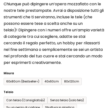
Chiunque può dipingere un’opera mozzafiato con le
prodotto
nostre tele prestampate. Avrai a disposizione tutti gli
è
strumenti che ti serviranno, incluse le tele (che
0,0
possono essere tese a scelta anche su un
su
telaio)! Dipingere con i numeri offre un’ampia varietà
5
di categorie tra cui scegliere, adatte se stai
stelle.
cercando il regalo perfetto, un hobby per rilassarti
nel fine settimana o semplicemente se sei un artista
nel profondo del tuo cuore e stai cercando un modo
per esprimerti creativamente.
Misura
60x80cm (Bestseller⭐)
40x60cm
80x120cm
Telaio
Con telaio (Consigliato👍)
Senza telaio (solo tela)
Su un pezzo di cartone
Struttura in plastica