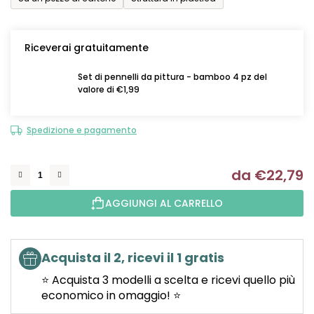
Riceverai gratuitamente
Set di pennelli da pittura - bamboo 4 pz del
valore di €1,99
Spedizione e pagamento
da
€22,79
Mi
AGGIUNGI AL CARRELLO
Acquista il 2, ricevi il 1 gratis
⭐ Acquista 3 modelli a scelta e ricevi quello più
economico in omaggio! ⭐