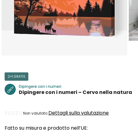
2+1 GRATIS
Dipingere con i numeri
Dipingere con i numeri – Cervo nella natura
La
Dettagli sulla valutazione
Non valutato
valutazione
Fatto su misura e prodotto nell’UE:
media
del