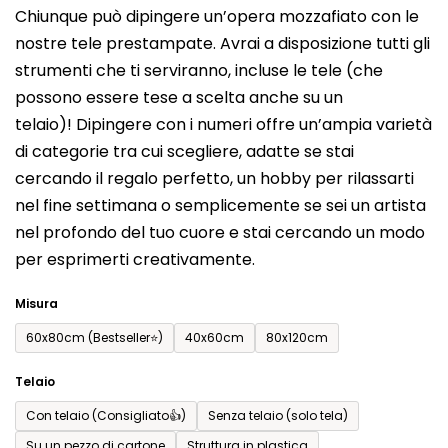
Chiunque può dipingere un’opera mozzafiato con le
prodotto
nostre tele prestampate. Avrai a disposizione tutti gli
è
strumenti che ti serviranno, incluse le tele (che
0,0
possono essere tese a scelta anche su un
su
telaio)! Dipingere con i numeri offre un’ampia varietà
5
di categorie tra cui scegliere, adatte se stai
stelle.
cercando il regalo perfetto, un hobby per rilassarti
nel fine settimana o semplicemente se sei un artista
nel profondo del tuo cuore e stai cercando un modo
per esprimerti creativamente.
Misura
60x80cm (Bestseller⭐)
40x60cm
80x120cm
Telaio
Con telaio (Consigliato👍)
Senza telaio (solo tela)
Su un pezzo di cartone
Struttura in plastica