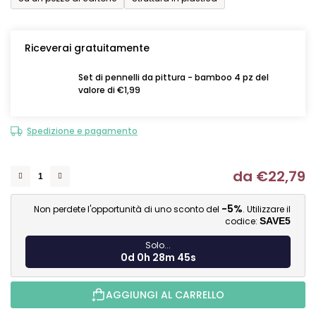
Riceverai gratuitamente
Set di pennelli da pittura - bamboo 4 pz del
valore di €1,99
Spedizione e pagamento
da
€22,79
Mi
-5%
Non perdete l'opportunità di uno sconto del
. Utilizzare il
codice:
SAVE5
Solo...
0d 0h 28m 45s
AGGIUNGI AL CARRELLO