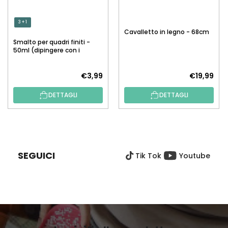
3 + 1
Cavalletto in legno - 68cm
Smalto per quadri finiti -
50ml (dipingere con i
numeri)
€3,99
€19,99
DETTAGLI
DETTAGLI
P
I
È
SEGUICI
Tik Tok
Youtube
D
I
P
A
G
I