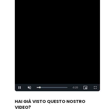
Remaining
-
0:20
Loaded
:
Pause
Unmute
Picture-
Fullscreen
100.00%
in-
Picture
Time
HAI GIÀ VISTO QUESTO NOSTRO
VIDEO?