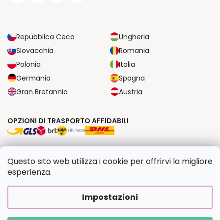
Repubblica Ceca
Ungheria
Slovacchia
Romania
Polonia
Italia
Germania
Spagna
Gran Bretannia
Austria
OPZIONI DI TRASPORTO AFFIDABILI
OPZIONI DI PAGAMENTO SICURE
Questo sito web utilizza i cookie per offrirvi la migliore
esperienza.
Copyright 2026
Dipingilo.it
. Tutti i diritti riservati.
Impostazioni
Creato da Shoptet Premium
|
Upravilo
FV STUDIO