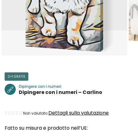
2+1 GRATIS
Dipingere con i numeri
Dipingere con i numeri – Carlino
La
Dettagli sulla valutazione
Non valutato
valutazione
Fatto su misura e prodotto nell’UE:
media
del