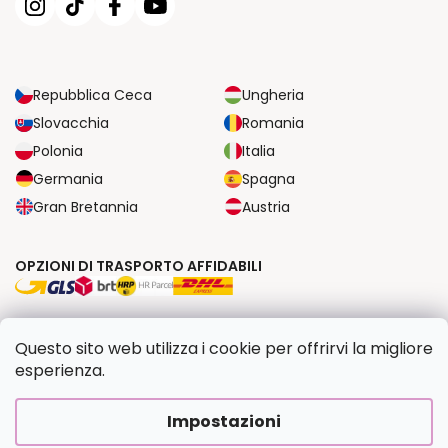
Repubblica Ceca
Ungheria
Slovacchia
Romania
Polonia
Italia
Germania
Spagna
Gran Bretannia
Austria
OPZIONI DI TRASPORTO AFFIDABILI
OPZIONI DI PAGAMENTO SICURE
Questo sito web utilizza i cookie per offrirvi la migliore
esperienza.
Copyright 2026
Dipingilo.it
. Tutti i diritti riservati.
Impostazioni
Creato da Shoptet Premium
|
Upravilo
FV STUDIO