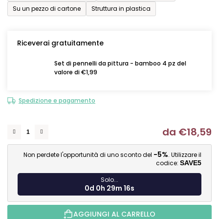
Su un pezzo di cartone
Struttura in plastica
Riceverai gratuitamente
Set di pennelli da pittura - bamboo 4 pz del
valore di €1,99
Spedizione e pagamento
da
€18,59
Mi
-5%
Non perdete l'opportunità di uno sconto del
. Utilizzare il
codice:
SAVE5
Solo...
0d 0h 29m 16s
AGGIUNGI AL CARRELLO