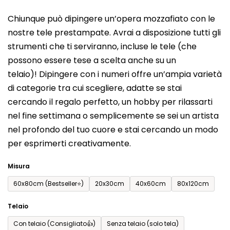
del
Chiunque può dipingere un’opera mozzafiato con le
prodotto
nostre tele prestampate. Avrai a disposizione tutti gli
è
strumenti che ti serviranno, incluse le tele (che
0,0
possono essere tese a scelta anche su un
su
telaio)! Dipingere con i numeri offre un’ampia varietà
5
di categorie tra cui scegliere, adatte se stai
stelle.
cercando il regalo perfetto, un hobby per rilassarti
nel fine settimana o semplicemente se sei un artista
nel profondo del tuo cuore e stai cercando un modo
per esprimerti creativamente.
Misura
60x80cm (Bestseller⭐)
20x30cm
40x60cm
80x120cm
Telaio
Con telaio (Consigliato👍)
Senza telaio (solo tela)