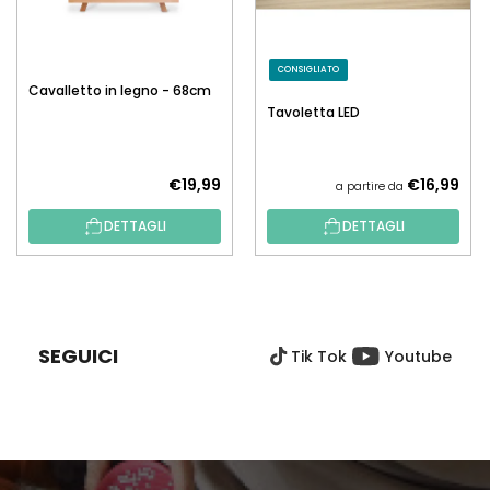
CONSIGLIATO
Cavalletto in legno - 68cm
Tavoletta LED
€19,99
€16,99
a partire da
DETTAGLI
DETTAGLI
P
I
È
SEGUICI
Tik Tok
Youtube
D
I
P
A
G