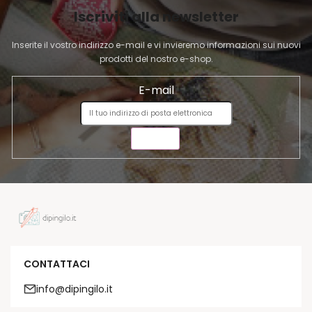
I
Iscriviti alla newsletter
N
A
Inserite il vostro indirizzo e-mail e vi invieremo informazioni sui nuovi
prodotti del nostro e-shop.
E-mail
INVIA
CONTATTACI
info@dipingilo.it