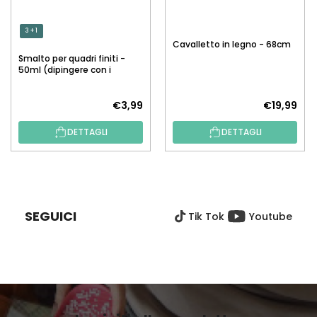
3 + 1
Cavalletto in legno - 68cm
Smalto per quadri finiti -
50ml (dipingere con i
numeri)
€3,99
€19,99
DETTAGLI
DETTAGLI
P
I
È
SEGUICI
Tik Tok
Youtube
D
I
P
A
G
I