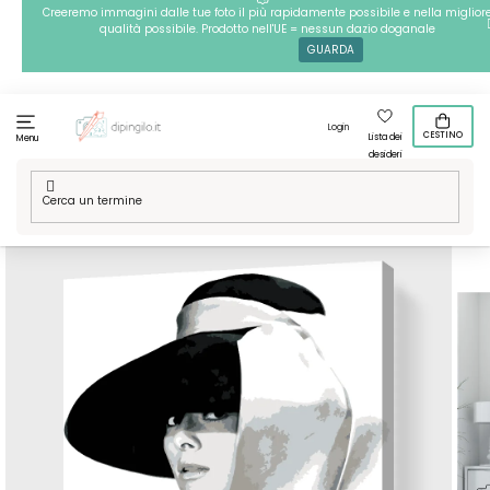
Passa
Creeremo immagini dalle tue foto il più rapidamente possibile e nella miglior
qualità possibile. Prodotto nell'UE = nessun dazio doganale
al
GUARDA
contenuto
Login
CESTINO
Lista dei
Menu
desideri
Casa
/
Tecniche
/
Dipingere con i numeri
/
Dipingere con i
numeri – Audrey Hepburn 2