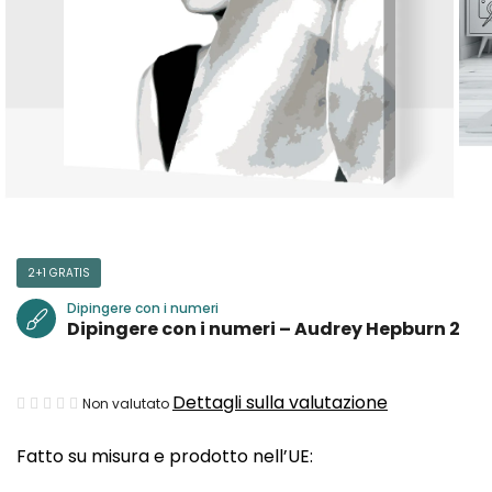
2+1 GRATIS
Dipingere con i numeri
Dipingere con i numeri – Audrey Hepburn 2
La
Dettagli sulla valutazione
Non valutato
valutazione
Fatto su misura e prodotto nell’UE:
media
del