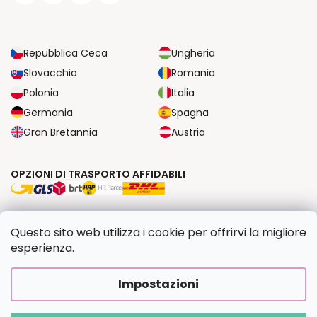
Repubblica Ceca
Ungheria
Slovacchia
Romania
Polonia
Italia
Germania
Spagna
Gran Bretannia
Austria
OPZIONI DI TRASPORTO AFFIDABILI
OPZIONI DI PAGAMENTO SICURE
Questo sito web utilizza i cookie per offrirvi la migliore
esperienza.
Copyright 2026
Dipingilo.it
. Tutti i diritti riservati.
Impostazioni
Creato da Shoptet Premium
|
Upravilo
FV STUDIO