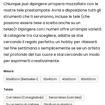
Chiunque può dipingere un’opera mozzafiato con le
prodotto
nostre tele prestampate. Avrai a disposizione tutti gli
è
strumenti che ti serviranno, incluse le tele (che
0,0
possono essere tese a scelta anche su un
su
telaio)! Dipingere con i numeri offre un’ampia varietà
5
di categorie tra cui scegliere, adatte se stai
stelle.
cercando il regalo perfetto, un hobby per rilassarti
nel fine settimana o semplicemente se sei un artista
nel profondo del tuo cuore e stai cercando un modo
per esprimerti creativamente.
Misura
60x80cm (Bestseller⭐)
30x40cm
40x50cm
80x100cm
Telaio
Con telaio (Consigliato👍)
Senza telaio (solo tela)
Su un pezzo di cartone
Struttura in plastica