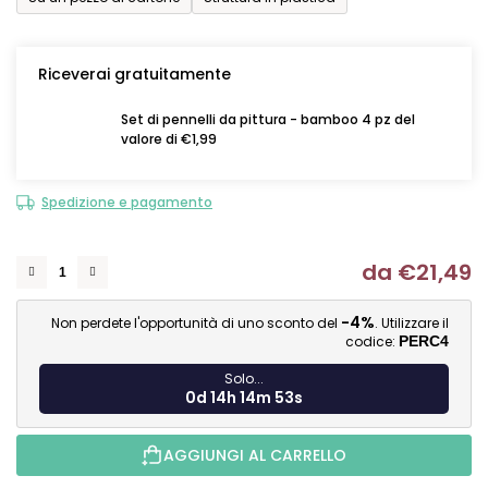
Riceverai gratuitamente
Set di pennelli da pittura - bamboo 4 pz del
valore di €1,99
Spedizione e pagamento
da
€21,49
Mi
-4%
Non perdete l'opportunità di uno sconto del
. Utilizzare il
codice:
PERC4
Solo...
0d 14h 14m 52s
AGGIUNGI AL CARRELLO