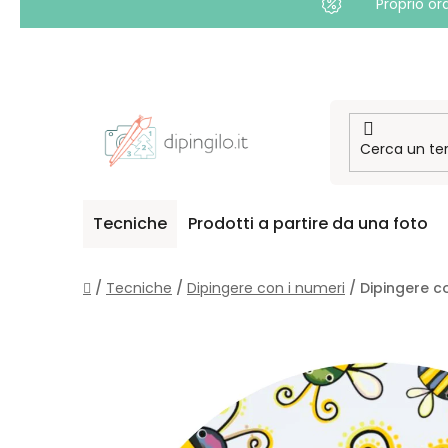
Proprio or
Passa
al
contenuto
Tecniche
Prodotti a partire da una foto
Casa
/
Tecniche
/
Dipingere con i numeri
/
Dipingere co