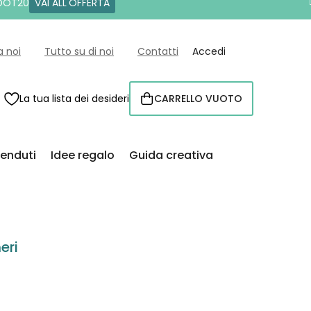
 DOT20
VAI ALL'OFFERTA
a noi
Tutto su di noi
Contatti
Accedi
La tua lista dei desideri
CARRELLO VUOTO
CARRELLO
venduti
Idee regalo
Guida creativa
eri