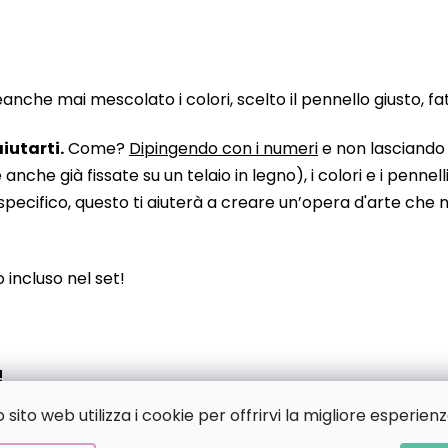
he mai mescolato i colori, scelto il pennello giusto, fatto
iutarti.
Come?
Dipingendo con i numeri
e non lasciando n
 già fissate su un telaio in legno), i colori e i pennelli
pecifico, questo ti aiuterà a creare un’opera d'arte che no
to incluso nel set!
!
sito web utilizza i cookie per offrirvi la migliore esperienz