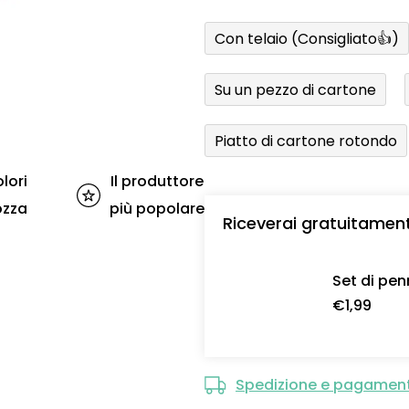
Con telaio (Consigliato👍)
Su un pezzo di cartone
Piatto di cartone rotondo
lori
Il produttore
ozza
più popolare
Riceverai gratuitamen
Set di pen
€1,99
Spedizione e pagamen