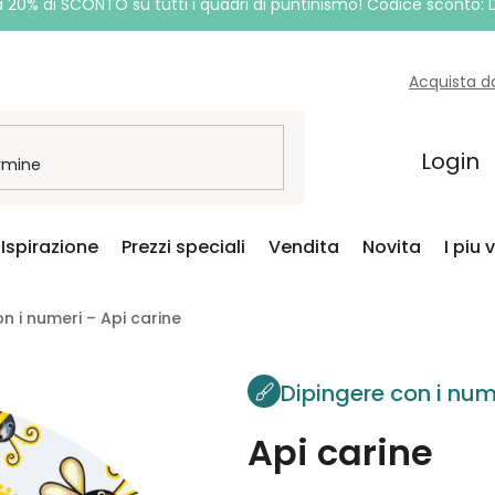
a 20% di SCONTO su tutti i quadri di puntinismo! Codice sconto:
Acquista d
Login
Ispirazione
Prezzi speciali
Vendita
Novita
I piu 
n i numeri – Api carine
Dipingere con i num
Api carine