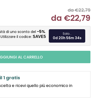
da €22,79
da
€22,79
Misura pre
-5%
ità di uno sconto del
.
Solo...
Utilizzare il codice:
SAVE5
0d 20h 56m 33s
GGIUNGI AL CARRELLO
il 1 gratis
scelta e ricevi quello più economico in