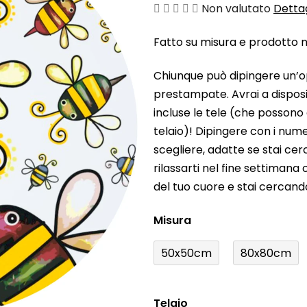
La
Non valutato
Dettag
valutazione
Fatto su misura e prodotto ne
media
del
Chiunque può dipingere un’o
prodotto
prestampate. Avrai a disposiz
è
incluse le tele (che possono
0,0
telaio)! Dipingere con i nume
su
scegliere, adatte se stai ce
5
rilassarti nel fine settiman
stelle.
del tuo cuore e stai cercan
Misura
50x50cm
80x80cm
Telaio