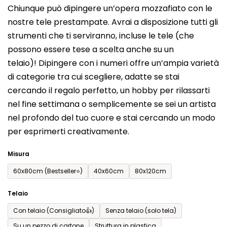
Chiunque può dipingere un’opera mozzafiato con le
prodotto
nostre tele prestampate. Avrai a disposizione tutti gli
è
strumenti che ti serviranno, incluse le tele (che
0,0
possono essere tese a scelta anche su un
su
telaio)! Dipingere con i numeri offre un’ampia varietà
5
di categorie tra cui scegliere, adatte se stai
stelle.
cercando il regalo perfetto, un hobby per rilassarti
nel fine settimana o semplicemente se sei un artista
nel profondo del tuo cuore e stai cercando un modo
per esprimerti creativamente.
Misura
60x80cm (Bestseller⭐)
40x60cm
80x120cm
Telaio
Con telaio (Consigliato👍)
Senza telaio (solo tela)
Su un pezzo di cartone
Struttura in plastica