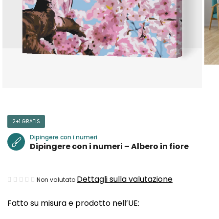
2+1 GRATIS
Dipingere con i numeri
Dipingere con i numeri – Albero in fiore
La
Dettagli sulla valutazione
Non valutato
valutazione
Fatto su misura e prodotto nell’UE:
media
del