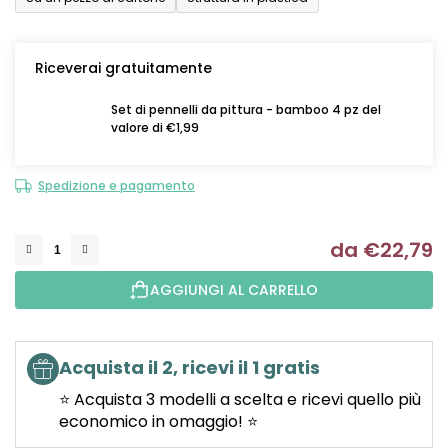
Riceverai gratuitamente
Set di pennelli da pittura - bamboo 4 pz del
valore di €1,99
Spedizione e pagamento
da
€22,79
Mi
AGGIUNGI AL CARRELLO
Acquista il 2, ricevi il 1 gratis
⭐ Acquista 3 modelli a scelta e ricevi quello più
economico in omaggio! ⭐