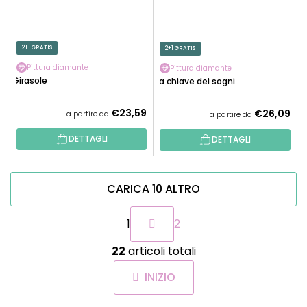
2+1 GRATIS
2+1 GRATIS
Pittura diamante
Pittura diamante
Girasole
La chiave dei sogni
€23,59
€26,09
a partire da
a partire da
DETTAGLI
DETTAGLI
CARICA 10 ALTRO
P
1
2
a
g
C
i
22
articoli totali
o
n
n
a
INIZIO
t
z
r
i