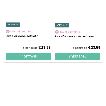
2+1 GRATIS
2+1 GRATIS
Pittura diamante
Pittura diamante
Dente di leone soffiato
Fiore d'autunno, Aster bianco
€23,59
€23,59
a partire da
a partire da
DETTAGLI
DETTAGLI