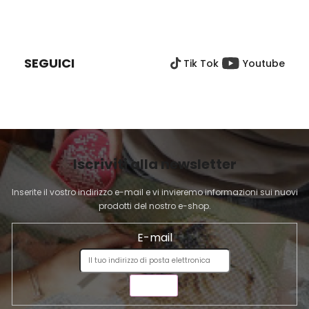
o
o
P
l
n
I
e
l
È
i
SEGUICI
Tik Tok
Youtube
D
d
e
I
l
P
l
A
'
G
e
I
l
Iscriviti alla newsletter
N
e
A
n
Inserite il vostro indirizzo e-mail e vi invieremo informazioni sui nuovi
c
prodotti del nostro e-shop.
o
E-mail
INVIA