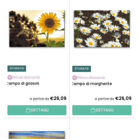
E
N
L
A
E
M
N
E
C
N
O
T
D
O
E
P
I
R
P
2+1 GRATIS
2+1 GRATIS
O
R
D
Pittura diamante
Pittura diamante
O
Campo di girasoli
Campo di margherite
O
D
T
O
€26,09
€26,09
a partire da
a partire da
T
T
I
DETTAGLI
DETTAGLI
T
I