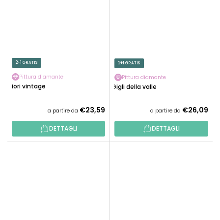
2+1 GRATIS
2+1 GRATIS
Pittura diamante
Pittura diamante
Fiori vintage
Gigli della valle
€23,59
€26,09
a partire da
a partire da
DETTAGLI
DETTAGLI