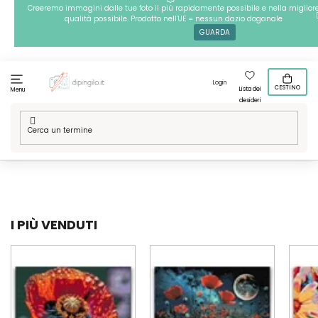
Passa
Creeremo immagini dalle tue foto il più rapidamente possibile e nella miglior
qualità possibile. Prodotto nell'UE = nessun dazio doganale
al
GUARDA
contenuto
Login
CESTINO
Lista dei
Menu
desideri
Casa
/
Tecniche
/
Pittura diamante
/
Le nostre grafiche
/
Fiori
/
Fiori di campo
I PIÙ VENDUTI