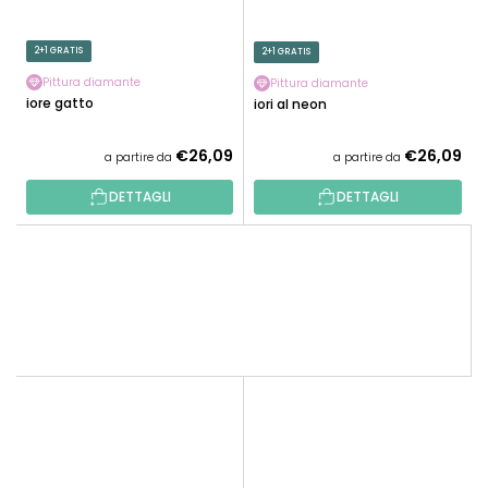
2+1 GRATIS
2+1 GRATIS
Pittura diamante
Pittura diamante
Fiore gatto
Fiori al neon
€26,09
€26,09
a partire da
a partire da
DETTAGLI
DETTAGLI