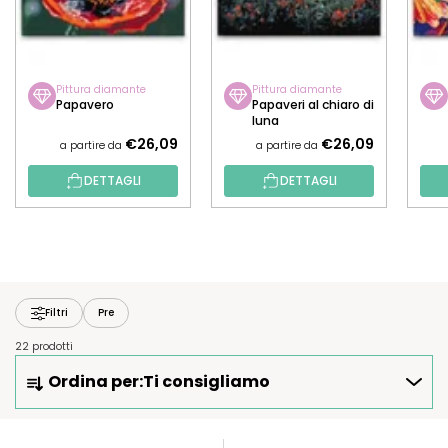
Pittura diamante
Pittura diamante
Papavero
Papaveri al chiaro di
luna
€26,09
€26,09
a partire da
a partire da
DETTAGLI
DETTAGLI
Filtri
Pre
22 prodotti
O
Ordina per:
Ti consigliamo
R
D
I