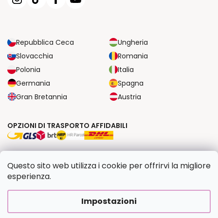
Repubblica Ceca
Ungheria
Slovacchia
Romania
Polonia
Italia
Germania
Spagna
Gran Bretannia
Austria
OPZIONI DI TRASPORTO AFFIDABILI
OPZIONI DI PAGAMENTO SICURE
Questo sito web utilizza i cookie per offrirvi la migliore
esperienza.
Copyright 2026
Dipingilo.it
. Tutti i diritti riservati.
Impostazioni
Creato da Shoptet Premium
|
Upravilo
FV STUDIO