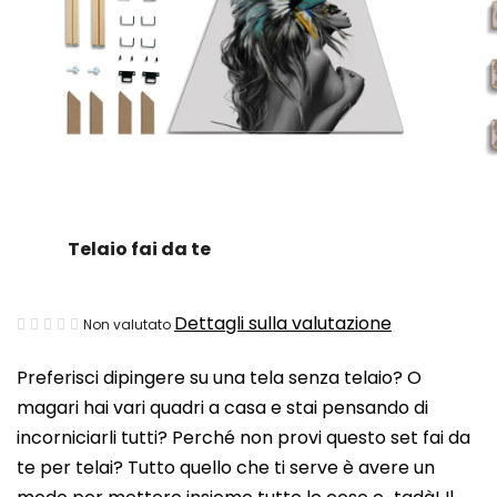
Telaio fai da te
La
Dettagli sulla valutazione
Non valutato
valutazione
Preferisci dipingere su una tela senza telaio? O
media
magari hai vari quadri a casa e stai pensando di
del
incorniciarli tutti? Perché non provi questo set fai da
prodotto
te per telai? Tutto quello che ti serve è avere un
è