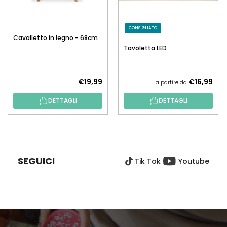
CONSIGLIATO
Cavalletto in legno - 68cm
Tavoletta LED
€19,99
€16,99
a partire da
DETTAGLI
DETTAGLI
P
I
È
SEGUICI
Tik Tok
Youtube
D
I
P
A
G
I