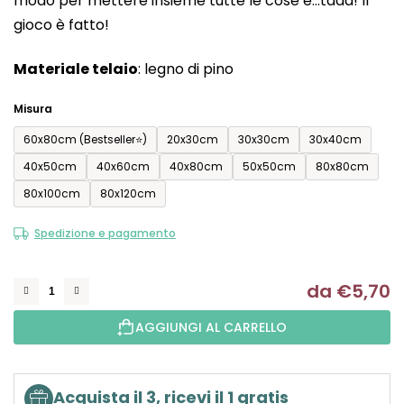
modo per mettere insieme tutte le cose e...tadà! Il
0,0
gioco è fatto!
su
5
Materiale telaio
: legno di pino
stelle.
Misura
60x80cm (Bestseller⭐)
20x30cm
30x30cm
30x40cm
40x50cm
40x60cm
40x80cm
50x50cm
80x80cm
80x100cm
80x120cm
Spedizione e pagamento
da
€5,70
Mi
AGGIUNGI AL CARRELLO
Acquista il 3, ricevi il 1 gratis