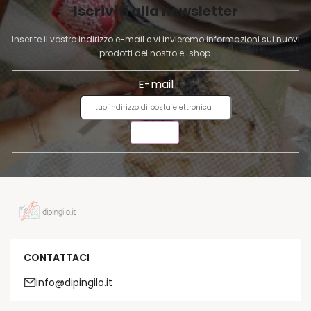
Iscriviti alla newsletter
N
A
Inserite il vostro indirizzo e-mail e vi invieremo informazioni sui nuovi
prodotti del nostro e-shop.
E-mail
INVIA
CONTATTACI
info@dipingilo.it