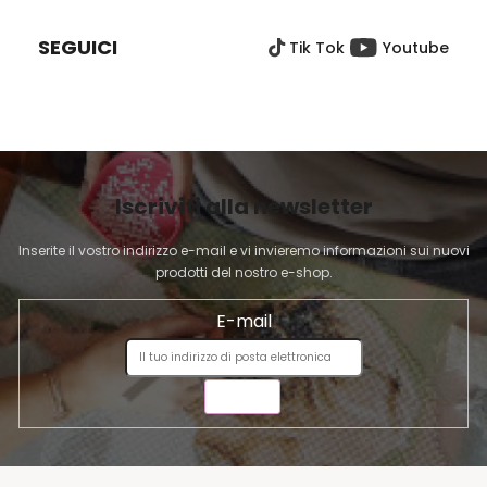
I
È
SEGUICI
Tik Tok
Youtube
D
I
P
A
G
I
Iscriviti alla newsletter
N
A
Inserite il vostro indirizzo e-mail e vi invieremo informazioni sui nuovi
prodotti del nostro e-shop.
E-mail
INVIA