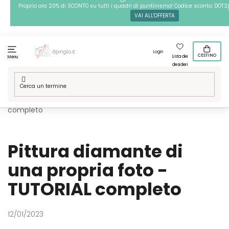
Passa
Proprio ora 20% di SCONTO su tutti i quadri di puntinismo! Codice sconto: DOT2
VAI ALL'OFFERTA
al
contenuto
Login
CESTINO
Lista dei
Menu
desideri
Casa
/
Blog
/
Pittura diamante di una propria foto - TUTORIAL
completo
Pittura diamante di
una propria foto -
TUTORIAL completo
12/01/2023